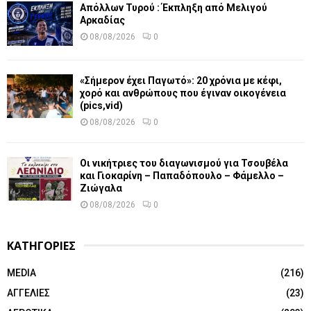
Απόλλων Τυρού : Έκπληξη από Μελιγού
Αρκαδίας
08/08/2026
0
«Σήμερον έχει Παγωτό»: 20 χρόνια με κέφι,
χορό και ανθρώπους που έγιναν οικογένεια
(pics,vid)
08/08/2026
0
Οι νικήτριες του διαγωνισμού για Τσουβέλα
και Γιοκαρίνη – Παπαδόπουλο – Φάμελλο –
Ζιώγαλα
08/08/2026
0
ΚΑΤΗΓΟΡΙΕΣ
MEDIA
(216)
ΑΓΓΕΛΙΕΣ
(23)