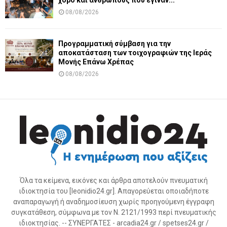
χορό και ανθρώπους που έγιναν...
08/08/2026
Προγραμματική σύμβαση για την
αποκατάσταση των τοιχογραφιών της Ιεράς
Μονής Επάνω Χρέπας
08/08/2026
Όλα τα κείμενα, εικόνες και άρθρα αποτελούν πνευματική
ιδιοκτησία του [leonidio24.gr]. Απαγορεύεται οποιαδήποτε
αναπαραγωγή ή αναδημοσίευση χωρίς προηγούμενη έγγραφη
συγκατάθεση, σύμφωνα με τον Ν. 2121/1993 περί πνευματικής
ιδιοκτησίας. -- ΣΥΝΕΡΓΑΤΕΣ - arcadia24.gr / spetses24.gr /