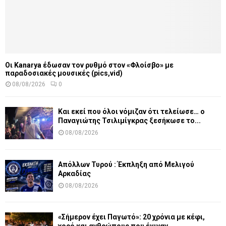
Οι Kanarya έδωσαν τον ρυθμό στον «Φλοίσβο» με
παραδοσιακές μουσικές (pics,vid)
08/08/2026
0
Και εκεί που όλοι νόμιζαν ότι τελείωσε… ο
Παναγιώτης Τσιλιμίγκρας ξεσήκωσε το...
08/08/2026
Απόλλων Τυρού : Έκπληξη από Μελιγού
Αρκαδίας
08/08/2026
«Σήμερον έχει Παγωτό»: 20 χρόνια με κέφι,