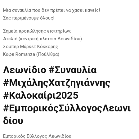
Μια συναυλία που δεν πρέπει να χάσει κανείς!
Σας περιμένουμε όλους!
Σημεία προπώλησης εισιτηρίων:
Ατελιέ (κεντρική πλατεία Λεωνιδίου)
Σούπερ Μάρκετ Κόκκορης
Καφέ Romanza (ΠούλΙθρα)
Λεωνίδιο #Συναυλία
#ΜιχάληςΧατζηγιάννης
#Καλοκαίρι2025
#ΕμπορικόςΣύλλογοςΛεωνι
δίου
Εμπορικός Σύλλογος Λεωνιδίου