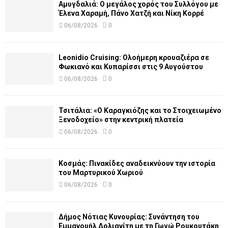
Αμυγδαλιά: Ο μεγάλος χορός του Συλλόγου με
Έλενα Χαραμή, Πάνο Χατζή και Νίκη Κορρέ
06/08/2026
0
Leonidio Cruising: Ολοήμερη κρουαζιέρα σε
Φωκιανό και Κυπαρίσσι στις 9 Αυγούστου
06/08/2026
0
Τσιτάλια: «Ο Καραγκιόζης και το Στοιχειωμένο
Ξενοδοχείο» στην κεντρική πλατεία
06/08/2026
0
Κοσμάς: Πινακίδες αναδεικνύουν την ιστορία
του Μαρτυρικού Χωριού
06/08/2026
0
Δήμος Νότιας Κυνουρίας: Συνάντηση του
Εμμανουήλ Δολιανίτη με τη Γωγώ Ρουκουτάκη