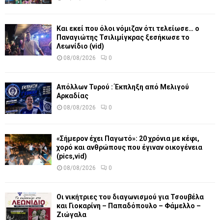
Και εκεί που όλοι νόμιζαν ότι τελείωσε… ο
Παναγιώτης Τσιλιμίγκρας ξεσήκωσε το
Λεωνίδιο (vid)
08/08/2026
0
Απόλλων Τυρού : Έκπληξη από Μελιγού
Αρκαδίας
08/08/2026
0
«Σήμερον έχει Παγωτό»: 20 χρόνια με κέφι,
χορό και ανθρώπους που έγιναν οικογένεια
(pics,vid)
08/08/2026
0
Οι νικήτριες του διαγωνισμού για Τσουβέλα
και Γιοκαρίνη – Παπαδόπουλο – Φάμελλο –
Ζιώγαλα