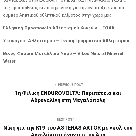
των Κωφών στην Ελλάδα. Η στήριξη και η αναγνώριση αυτής
της προσπάθειας είναι σημαντική για την ανάπτυξη ενός πιο
συμπεριληπτικού αθλητικού κλίματος στην χώρα μας.
Ελληνική Ομοσπονδία Αθλητισμού Κωφών – ΕΟΑΚ
Υπουργείο Αθλητισμού – Γενική Γραμματεία Αθλητισμού
Βίκος Φυσικό Μεταλλικό Νερό – Vikos Natural Mineral
Water
PREVIOUS POST
1η Φιλική ENDUROVOLTA: Περιπέτεια και
Αδρεναλίνη στη Μεγαλόπολη
NEXT POST
Νίκη για την Κ19 του ASTERAS AKTOR με γκολ του
Αγγελάκη απέναντι στον Άρη