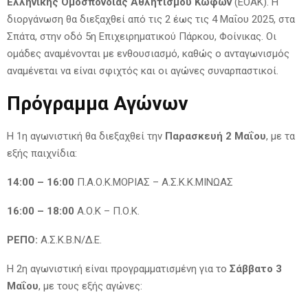
Ελληνικής Ομοσπονδίας Αθλητισμού Κωφών
(ΕΟΑΚ). Η
διοργάνωση θα διεξαχθεί από τις 2 έως τις 4 Μαΐου 2025, στα
Σπάτα, στην οδό 5η Επιχειρηματικού Πάρκου, Φοίνικας. Οι
ομάδες αναμένονται με ενθουσιασμό, καθώς ο ανταγωνισμός
αναμένεται να είναι σφιχτός και οι αγώνες συναρπαστικοί.
Πρόγραμμα Αγώνων
Η 1η αγωνιστική θα διεξαχθεί την
Παρασκευή 2 Μαΐου
, με τα
εξής παιχνίδια:
14:00 – 16:00
Π.Α.Ο.Κ.ΜΟΡΙΑΣ – Α.Σ.Κ.Κ.ΜΙΝΩΑΣ
16:00 – 18:00
Α.Ο.Κ – Π.Ο.Κ.
ΡΕΠΟ:
Α.Σ.Κ.Β.Ν/Δ.Ε.
Η 2η αγωνιστική είναι προγραμματισμένη για το
Σάββατο 3
Μαΐου
, με τους εξής αγώνες: