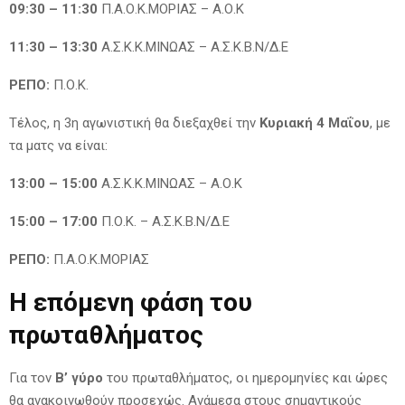
09:30 – 11:30
Π.Α.Ο.Κ.ΜΟΡΙΑΣ – Α.Ο.Κ
11:30 – 13:30
Α.Σ.Κ.Κ.ΜΙΝΩΑΣ – Α.Σ.Κ.Β.Ν/Δ.Ε
ΡΕΠΟ:
Π.Ο.Κ.
Τέλος, η 3η αγωνιστική θα διεξαχθεί την
Κυριακή 4 Μαΐου
, με
τα ματς να είναι:
13:00 – 15:00
Α.Σ.Κ.Κ.ΜΙΝΩΑΣ – Α.Ο.Κ
15:00 – 17:00
Π.Ο.Κ. – Α.Σ.Κ.Β.Ν/Δ.Ε
ΡΕΠΟ:
Π.Α.Ο.Κ.ΜΟΡΙΑΣ
Η επόμενη φάση του
πρωταθλήματος
Για τον
Β’ γύρο
του πρωταθλήματος, οι ημερομηνίες και ώρες
θα ανακοινωθούν προσεχώς. Ανάμεσα στους σημαντικούς