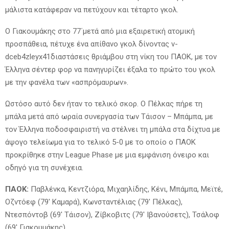
μάλιστα κατάφεραν να πετύχουν και τέταρτο γκολ.
Ο Γιακουμάκης στο 77΄μετά από μια εξαιρετική ατομική
προσπάθεια, πέτυχε ένα απίθανο γκολ δίνοντας v-
dceb4zleyx41διαστάσεις θριάμβου στη νίκη του ΠΑΟΚ, με τον
Έλληνα σέντερ φορ να πανηγυρίζει έξαλα το πρώτο του γκολ
με την φανέλα των «ασπρόμαυρων».
Ωστόσο αυτό δεν ήταν το τελικό σκορ. Ο Πέλκας πήρε τη
μπάλα μετά από ωραία συνεργασία των Τάισον – Μπάμπα, με
τον Έλληνα ποδοσφαιριστή να στέλνει τη μπάλα στα δίχτυα με
άψογο τελείωμα για το τελικό 5-0 με το οποίο ο ΠΑΟΚ
προκρίθηκε στην League Phase με μια εμφάνιση όνειρο και
οδηγό για τη συνέχεια.
ΠΑΟΚ:
Παβλένκα, Κεντζιόρα, Μιχαηλίδης, Κένι, Μπάμπα, Μεϊτέ,
Οζντόεφ (79′ Καμαρά), Κωνσταντέλιας (79′ Πέλκας),
Ντεσπόντοβ (69′ Τάισον), Ζίβκοβιτς (79′ Ιβανούσετς), Τσάλοφ
(69′ Γιακουμάκης).