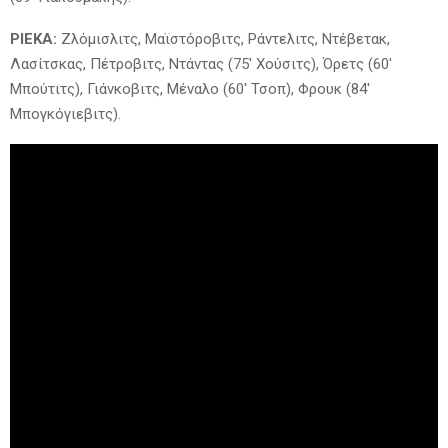
ΡΙΕΚΑ:
Ζλόμισλιτς, Μαϊστόροβιτς, Ράντελιτς, Ντέβετακ,
Λασίτσκας, Πέτροβιτς, Ντάντας (75′ Χούσιτς), Όρετς (60′
Μπούτιτς), Γιάνκοβιτς, Μέναλο (60′ Τσοπ), Φρουκ (84′
Μπογκόγιεβιτς).