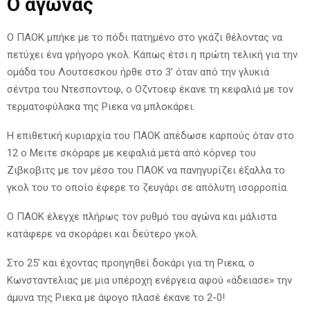
Ο αγώνας
Ο ΠΑΟΚ μπήκε με το πόδι πατημένο στο γκάζι θέλοντας να
πετύχει ένα γρήγορο γκολ. Κάπως έτσι η πρώτη τελική για την
ομάδα του Λουτσεσκου ήρθε στο 3’ όταν από την γλυκιά
σέντρα του Ντεσποντοφ, ο Οζντοεφ έκανε τη κεφαλιά με τον
τερματοφύλακα της Ριεκα να μπλοκάρει.
Η επιθετική κυριαρχία του ΠΑΟΚ απέδωσε καρπούς όταν στο
12 ο Μειτε σκόραρε με κεφαλιά μετά από κόρνερ του
Ζιβκοβιτς με τον μέσο του ΠΑΟΚ να πανηγυρίζει έξαλλα το
γκολ του το οποίο έφερε το ζευγάρι σε απόλυτη ισορροπία.
Ο ΠΑΟΚ έλεγχε πλήρως τον ρυθμό του αγώνα και μάλιστα
κατάφερε να σκοράρει και δεύτερο γκολ.
Στο 25’ και έχοντας προηγηθεί δοκάρι για τη Ριεκα, ο
Κωνσταντελιας με μια υπέροχη ενέργεια αφού «άδειασε» την
άμυνα της Ριεκα με άψογο πλασέ έκανε το 2-0!