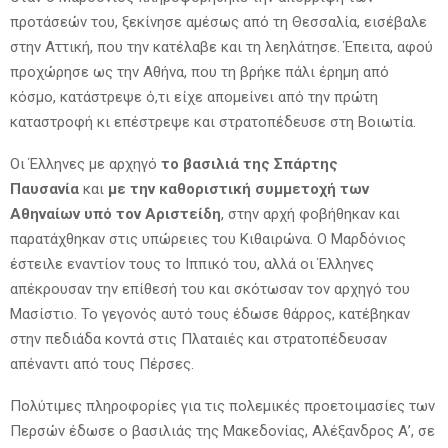
προτάσεών του, ξεκίνησε αμέσως από τη Θεσσαλία, εισέβαλε
στην Αττική, που την κατέλαβε και τη λεηλάτησε. Έπειτα, αφού
προχώρησε ως την Αθήνα, που τη βρήκε πάλι έρημη από
κόσμο, κατάστρεψε ό,τι είχε απομείνει από την πρώτη
καταστροφή κι επέστρεψε και στρατοπέδευσε στη Βοιωτία.
Οι Έλληνες με αρχηγό
το βασιλιά της Σπάρτης
Παυσανία
και
με την καθοριστική συμμετοχή των
Αθηναίων υπό τον Αριστείδη
, στην αρχή φοβήθηκαν και
παρατάχθηκαν στις υπώρειες του Κιθαιρώνα. Ο Μαρδόνιος
έστειλε εναντίον τους το Ιππικό του, αλλά οι Έλληνες
απέκρουσαν την επίθεσή του και σκότωσαν τον αρχηγό του
Μασίστιο. Το γεγονός αυτό τους έδωσε θάρρος, κατέβηκαν
στην πεδιάδα κοντά στις Πλαταιές και στρατοπέδευσαν
απέναντι από τους Πέρσες.
Πολύτιμες πληροφορίες για τις πολεμικές προετοιμασίες των
Περσών έδωσε ο βασιλιάς της Μακεδονίας, Αλέξανδρος Α’, σε