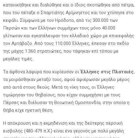
κατανικήθηκε και διαλύθηκε και ο ίδιος σκοτώθηκε από πέτρα,
που του πέταξε ο Σπαρτιάτης Αρίμνηστος και τον χτύπησε στο
κεφάλι. Σύμφωνα με τον Ηρόδοτο, από τις 300.000 των
Περσών και των Ελλήνων συμμάχων τους μόνο 40.000
γλίτωσαν και εγκατέλειψαν τον ελλαδικό χώρο με επικεφαλής
τον Αρτάβαζο. Από τους 110.000 Έλληνες, έπεσαν στο πεδίο
της μάχης 1.360 στρατιώτες, που τάφηκαν επί τόπου με
μεγάλες τιμές.
Τα άφθονα λάφυρα που κυρίευσαν οι
Έλληνες στις Πλαταιές
,
τα μοιράσθηκαν μεταξύ τους, αφού αφιέρωσαν μεγάλο μέρος
από αυτά στους θεούς. Μετά τη νίκη τους, οι Έλληνες
τιμώρησαν του Θηβαίους, που είχαν συμμαχήσει με τους
Πέρσες και διέλυσαν τη Βοιωτική Ομοσπονδία, στην οποία η
Θήβα είχε ηγετική θέση.
Η απόκρουση και η εκμηδένιση και της δεύτερης περσική
εισβολής (480-479 π.Χ.) είναι ένα γεγονός με πολύ μεγάλη