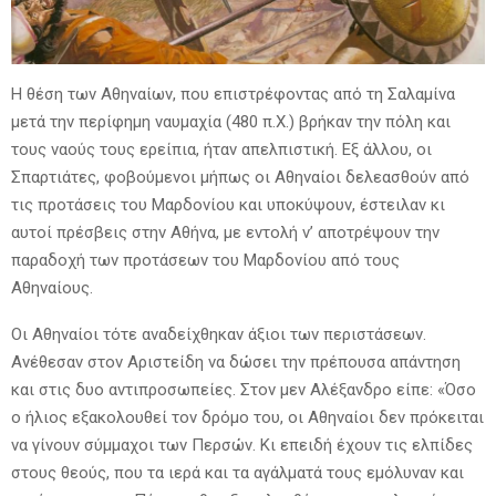
Η θέση των Αθηναίων, που επιστρέφοντας από τη Σαλαμίνα
μετά την περίφημη ναυμαχία (480 π.Χ.) βρήκαν την πόλη και
τους ναούς τους ερείπια, ήταν απελπιστική. Εξ άλλου, οι
Σπαρτιάτες, φοβούμενοι μήπως οι Αθηναίοι δελεασθούν από
τις προτάσεις του Μαρδονίου και υποκύψουν, έστειλαν κι
αυτοί πρέσβεις στην Αθήνα, με εντολή ν’ αποτρέψουν την
παραδοχή των προτάσεων του Μαρδονίου από τους
Αθηναίους.
Οι Αθηναίοι τότε αναδείχθηκαν άξιοι των περιστάσεων.
Ανέθεσαν στον Αριστείδη να δώσει την πρέπουσα απάντηση
και στις δυο αντιπροσωπείες. Στον μεν Αλέξανδρο είπε: «Όσο
ο ήλιος εξακολουθεί τον δρόμο του, οι Αθηναίοι δεν πρόκειται
να γίνουν σύμμαχοι των Περσών. Κι επειδή έχουν τις ελπίδες
στους θεούς, που τα ιερά και τα αγάλματά τους εμόλυναν και