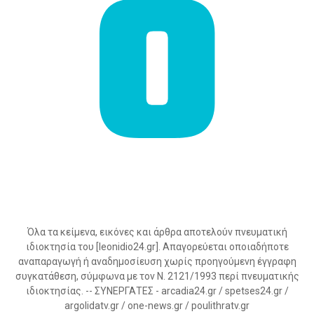
Όλα τα κείμενα, εικόνες και άρθρα αποτελούν πνευματική
ιδιοκτησία του [leonidio24.gr]. Απαγορεύεται οποιαδήποτε
αναπαραγωγή ή αναδημοσίευση χωρίς προηγούμενη έγγραφη
συγκατάθεση, σύμφωνα με τον Ν. 2121/1993 περί πνευματικής
ιδιοκτησίας. -- ΣΥΝΕΡΓΑΤΕΣ - arcadia24.gr / spetses24.gr /
argolidatv.gr / one-news.gr / poulithratv.gr