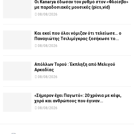
Οι Kanarya έδωσαν τον ρυθμό στον «Φλοίσβο»
με παραδοσιακές μουσικές (pics,vid)
08/08/2026
Και εκεί που όλοι νόμιζαν ότι τελείωσε… ο
Παναγιώτης Τσιλιμίγκρας ξεσήκωσε το...
08/08/2026
Απόλλων Τυρού : Έκπληξη από Μελιγού
Αρκαδίας
08/08/2026
«Σήμερον έχει Παγωτό»: 20 χρόνια με κέφι,
χορό και ανθρώπους που έγιναν...
08/08/2026