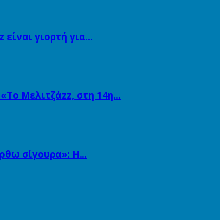
 είναι γιορτή για…
 «Το Μελιτζάzz, στη 14η…
άρθω σίγουρα»: Η…