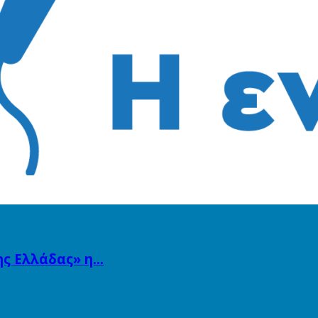
ης Ελλάδας» η…