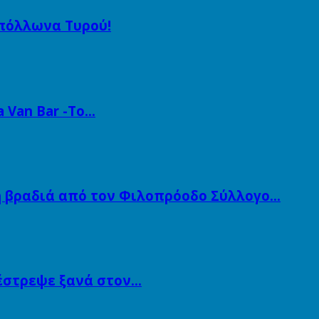
Απόλλωνα Τυρού!
a Van Bar -Το…
ή βραδιά από τον Φιλοπρόοδο Σύλλογο…
πέστρεψε ξανά στον…