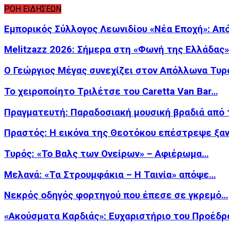
ΡΟΗ ΕΙΔΗΣΕΩΝ
Εμπορικός Σύλλογος Λεωνιδίου «Νέα Εποχή»: Απ
Melitzazz 2026: Σήμερα στη «Φωνή της Ελλάδας
Ο Γεώργιος Μέγας συνεχίζει στον Απόλλωνα Τυρ
Το χειροποίητο Τριλέτσε του Caretta Van Bar…
Πραγματευτή: Παραδοσιακή μουσική βραδιά από
Πραστός: Η εικόνα της Θεοτόκου επέστρεψε ξα
Τυρός: «Το Βαλς των Ονείρων» – Αφιέρωμα…
Μελανά: «Τα Στρουμφάκια – Η Ταινία» απόψε…
Νεκρός οδηγός φορτηγού που έπεσε σε γκρεμό…
«Ακούσματα Καρδιάς»: Ευχαριστήριο του Προέδρ