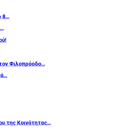
ό 8…
»…
ού!
 τον Φιλοπρόοδο…
νά…
ου της Κοινότητας…