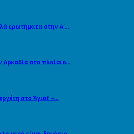
λλά ερωτήματα στην Α’…
ν Αρκαδία στο πλαίσιο…
εργέτη στο Άγιαξ –…
«Το νερό είναι δημόσιο…