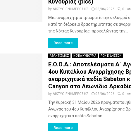
Κυνουρίας (pics)
by
ΔΙΚΤΥΟ ΕΝΗΜΕΡΩΣΗΣ
03/06/2026
0
Μια αναρριχήτρια τραυματίστηκε ελαφρά σ
κατά τη διάρκεια δραστηριότητας σε αναρρ
της Νότιας Κυνουρίας, προκαλώντας την...
Read more
ΑΘΛΗΤΙΣΜΟΣ
ΝΟΤΙΑ ΚΥΝΟΥΡΙΑ
ΡΟΗ ΕΙΔΗΣΕΩΝ
Ε.Ο.Ο.Α.: Αποτελέσματα Α΄ Α
4ου Κυπέλλου Αναρρίχησης Β
αναρριχητικά πεδία Sabaton κα
Canyon στο Λεωνίδιο Αρκαδί
by
ΔΙΚΤΥΟ ΕΝΗΜΕΡΩΣΗΣ
03/06/2026
0
Την Κυριακή 31 Μαίου 2026 πραγματοποιήθη
Αγώνας του 4ου Κυπέλλου Αναρρίχησης Βρ
αναρριχητικά πεδία Sabaton...
Read more