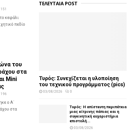
ΤΕΛΕΥΤΑΙΑ POST
151
το κεφάλι
ιχητικό πεδίο
γώνα του
ράχου στα
Τυρός: Συνεχίζεται η υλοποίηση
ι Mini
του τεχνικού προγράμματος (pics)
ας
03/08/2026
0
196
κε ο Α΄
Τυρός: Η απίστευτη περιπέτεια
άχου στα
μιας κίτρινης πάπιας και η
συγκινητική ευχαριστήρια
επιστολή...
03/08/2026