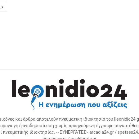
ion
 εικόνες και άρθρα αποτελούν πνευματική ιδιοκτησία του [leonidio24.g
αραγωγή ή αναδημοσίευση χωρίς προηγούμενη έγγραφη συγκατάθεσ
 πνευματικής ιδιοκτησίας. -- ΣΥΝΕΡΓΑΤΕΣ - arcadia24.gr / spetses24.gr
one-news.gr / poulithratv.gr