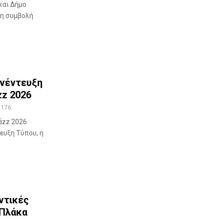
και Δήμο
τη συμβολή
υνέντευξη
zz 2026
176
άzz 2026
ευξη Τύπου, η
ντικές
 Πλάκα