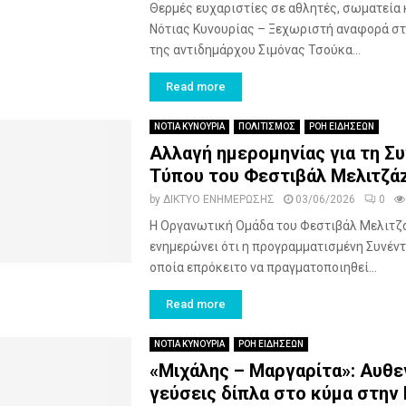
Θερμές ευχαριστίες σε αθλητές, σωματεία 
Νότιας Κυνουρίας – Ξεχωριστή αναφορά σ
της αντιδημάρχου Σιμόνας Τσούκα...
Read more
ΝΟΤΙΑ ΚΥΝΟΥΡΙΑ
ΠΟΛΙΤΙΣΜΟΣ
ΡΟΗ ΕΙΔΗΣΕΩΝ
Αλλαγή ημερομηνίας για τη Σ
Τύπου του Φεστιβάλ Μελιτζά
by
ΔΙΚΤΥΟ ΕΝΗΜΕΡΩΣΗΣ
03/06/2026
0
Η Οργανωτική Ομάδα του Φεστιβάλ Μελιτζ
ενημερώνει ότι η προγραμματισμένη Συνέντ
οποία επρόκειτο να πραγματοποιηθεί...
Read more
ΝΟΤΙΑ ΚΥΝΟΥΡΙΑ
ΡΟΗ ΕΙΔΗΣΕΩΝ
«Μιχάλης – Μαργαρίτα»: Αυθε
γεύσεις δίπλα στο κύμα στην