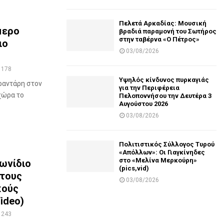
Πελετά Αρκαδίας: Μουσική
μερο
βραδιά παραμονή του Σωτήρος
στην ταβέρνα «Ο Πέτρος»
ιο
03/08/2026
178
Υψηλός κίνδυνος πυρκαγιάς
ραντάρη στον
για την Περιφέρεια
χώρα το
Πελοποννήσου την Δευτέρα 3
Αυγούστου 2026
03/08/2026
Πολιτιστικός Σύλλογος Τυρού
«Απόλλων»: Οι Γιαγκίνηδες
στο «Μελίνα Μερκούρη»
ωνίδιο
(pics,vid)
 τους
03/08/2026
κούς
ideo)
243