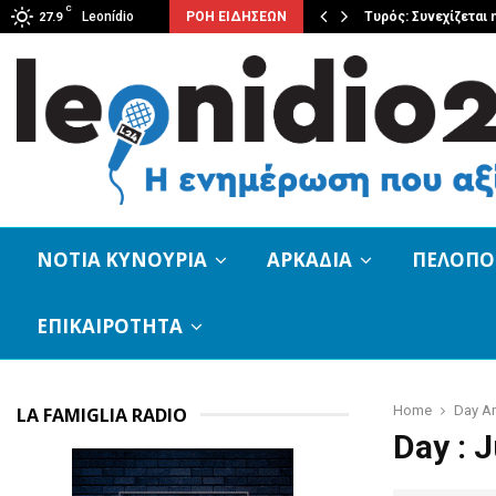
C
επιλογή Βασιλειάδη ο νεαρός…
Leonídio
ΡΟΗ ΕΙΔΗΣΕΩΝ
Τυρός: Συνεχίζεται
27.9
ΝΟΤΙΑ ΚΥΝΟΥΡΙΑ
ΑΡΚΑΔΙΑ
ΠΕΛΟΠ
ΕΠΙΚΑΙΡΟΤΗΤΑ
Home
Day Ar
LA FAMIGLIA RADIO
Day : 