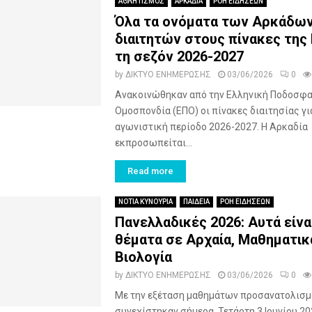
ΑΘΛΗΤΙΣΜΟΣ
ΑΡΚΑΔΙΑ
ΡΟΗ ΕΙΔΗΣΕΩΝ
Όλα τα ονόματα των Αρκάδω
διαιτητών στους πίνακες της 
τη σεζόν 2026-2027
by
ΔΙΚΤΥΟ ΕΝΗΜΕΡΩΣΗΣ
03/06/2026
0
Ανακοινώθηκαν από την Ελληνική Ποδοσφα
Ομοσπονδία (ΕΠΟ) οι πίνακες διαιτησίας γι
αγωνιστική περίοδο 2026-2027. Η Αρκαδία
εκπροσωπείται...
Read more
ΝΟΤΙΑ ΚΥΝΟΥΡΙΑ
ΠΑΙΔΕΙΑ
ΡΟΗ ΕΙΔΗΣΕΩΝ
Πανελλαδικές 2026: Αυτά είνα
θέματα σε Αρχαία, Μαθηματικ
Βιολογία
by
ΔΙΚΤΥΟ ΕΝΗΜΕΡΩΣΗΣ
03/06/2026
0
Με την εξέταση μαθημάτων προσανατολισμ
συνεχίστηκαν σήμερα, Τετάρτη 3 Ιουνίου 202