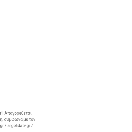
r]. Απαγορεύεται
η, σύμφωνα με τον
 / argolidatv.gr /