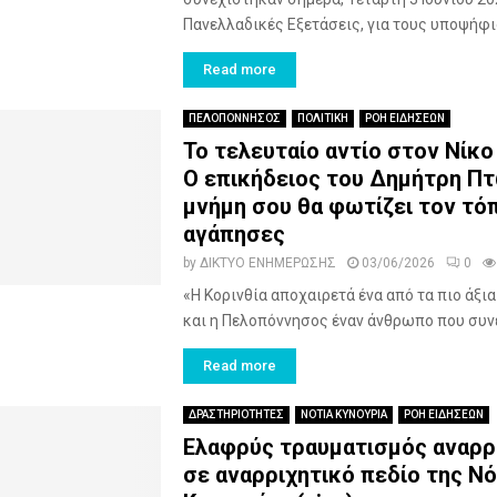
Πανελλαδικές Εξετάσεις, για τους υποψήφιο
Read more
ΠΕΛΟΠΟΝΝΗΣΟΣ
ΠΟΛΙΤΙΚΗ
ΡΟΗ ΕΙΔΗΣΕΩΝ
Το τελευταίο αντίο στον Νίκο
Ο επικήδειος του Δημήτρη Πτ
μνήμη σου θα φωτίζει τον τό
αγάπησες
by
ΔΙΚΤΥΟ ΕΝΗΜΕΡΩΣΗΣ
03/06/2026
0
«Η Κορινθία αποχαιρετά ένα από τα πιο άξια
και η Πελοπόννησος έναν άνθρωπο που συνέ
Read more
ΔΡΑΣΤΗΡΙΟΤΗΤΕΣ
ΝΟΤΙΑ ΚΥΝΟΥΡΙΑ
ΡΟΗ ΕΙΔΗΣΕΩΝ
Ελαφρύς τραυματισμός αναρρ
σε αναρριχητικό πεδίο της Νό