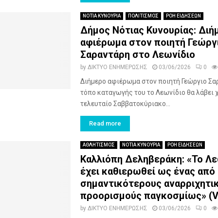
ΝΟΤΙΑ ΚΥΝΟΥΡΙΑ
ΠΟΛΙΤΙΣΜΟΣ
ΡΟΗ ΕΙΔΗΣΕΩΝ
Δήμος Νότιας Κυνουρίας: Διή
αφιέρωμα στον ποιητή Γεώργ
Σαραντάρη στο Λεωνίδιο
by
ΔΙΚΤΥΟ ΕΝΗΜΕΡΩΣΗΣ
03/06/2026
0
Διήμερο αφιέρωμα στον ποιητή Γεώργιο Σα
τόπο καταγωγής του το Λεωνίδιο θα λάβει 
τελευταίο Σαββατοκύριακο...
Read more
ΑΘΛΗΤΙΣΜΟΣ
ΝΟΤΙΑ ΚΥΝΟΥΡΙΑ
ΡΟΗ ΕΙΔΗΣΕΩΝ
Καλλιόπη Δεληβεράκη: «Το Λε
έχει καθιερωθεί ως ένας από
σημαντικότερους αναρριχητι
προορισμούς παγκοσμίως» (V
by
ΔΙΚΤΥΟ ΕΝΗΜΕΡΩΣΗΣ
03/06/2026
0