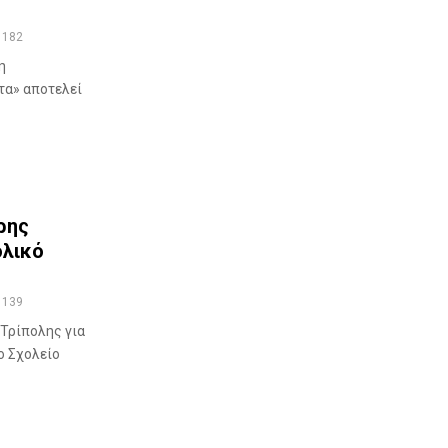
182
η
τα» αποτελεί
ρης
ολικό
139
Τρίπολης για
ο Σχολείο