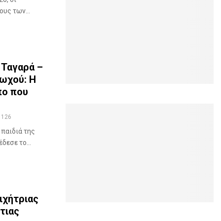
υς των...
 Ταγαρά –
ωχού: Η
πο που
126
 παιδιά της
δεσε το...
ιχήτριας
τιας