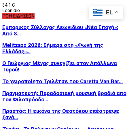
34.1
C
Leonídio
EL
ΡΟΗ ΕΙΔΗΣΕΩΝ
Εμπορικός Σύλλογος Λεωνιδίου «Νέα Εποχή»:
Από 8…
Melitzazz 2026: Σήμερα στη «Φωνή της
Ελλάδας»…
Ο Γεώργιος Μέγας συνεχίζει στον Απόλλωνα
Τυρού!
Το χειροποίητο Τριλέτσε του Caretta Van Bar…
Πραγματευτή: Παραδοσιακή μουσική βραδιά από
τον Φιλοπρόοδο…
Πραστός: Η εικόνα της Θεοτόκου επέστρεψε
ξανά…