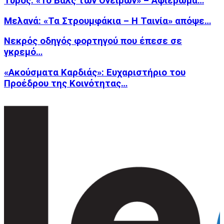
Τυρός: «Το Βαλς των Ονείρων» – Αφιέρωμα…
Μελανά: «Τα Στρουμφάκια – Η Ταινία» απόψε…
Νεκρός οδηγός φορτηγού που έπεσε σε
γκρεμό…
«Ακούσματα Καρδιάς»: Ευχαριστήριο του
Προέδρου της Κοινότητας…