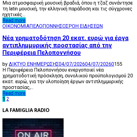
Μια ατμοσφαιρική μουσική βραδιά, όπου η τζαζ συνάντησε
τη latin μουσική, την ελληνική παράδοση και τις σύγχρονες
ηχητικές...
Read more
ΟΙΚΟΝΟΜΙΑ
ΠΕΛΟΠΟΝΝΗΣΟΣ
ΡΟΗ ΕΙΔΗΣΕΩΝ
Νέα χρηματοδότηση 20 εκατ. ευρώ για έργα
αντιπλημμυρικής προστασίας από την
Περιφέρεια Πελοποννήσου
by
ΔΙΚΤΥΟ ΕΝΗΜΕΡΩΣΗΣ
04/07/2026
04/07/2026
0
155
Η Περιφέρεια Πελοποννήσου ενεργοποιεί νέα
χρηματοδοτική πρόσκληση, συνολικού προϋπολογισμού 20
εκατ. ευρώ, για την υλοποίηση έργων αντιπλημμυρικής
προστασίας,...
Read more
Posts
1
2
pagination
LA FAMIGLIA RADIO