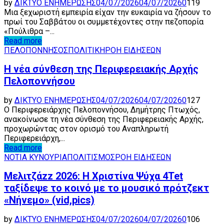
by
ΔΙΚΤΥΟ ΕΝΗΜΕΡΩΣΗΣ
04/07/2026
04/07/2026
0
119
Μια ξεχωριστή εμπειρία είχαν την ευκαιρία να ζήσουν το
πρωί του Σαββάτου οι συμμετέχοντες στην πεζοπορία
«Πούλιθρα –...
Read more
ΠΕΛΟΠΟΝΝΗΣΟΣ
ΠΟΛΙΤΙΚΗ
ΡΟΗ ΕΙΔΗΣΕΩΝ
Η νέα σύνθεση της Περιφερειακής Αρχής
Πελοποννήσου
by
ΔΙΚΤΥΟ ΕΝΗΜΕΡΩΣΗΣ
04/07/2026
04/07/2026
0
127
Ο Περιφερειάρχης Πελοποννήσου, Δημήτρης Πτωχός,
ανακοίνωσε τη νέα σύνθεση της Περιφερειακής Αρχής,
προχωρώντας στον ορισμό του Αναπληρωτή
Περιφερειάρχη,...
Read more
ΝΟΤΙΑ ΚΥΝΟΥΡΙΑ
ΠΟΛΙΤΙΣΜΟΣ
ΡΟΗ ΕΙΔΗΣΕΩΝ
Μελιτζάzz 2026: Η Χριστίνα Ψύχα 4Tet
ταξίδεψε το κοινό με το μουσικό πρότζεκτ
«Νήνεμο» (vid,pics)
by
ΔΙΚΤΥΟ ΕΝΗΜΕΡΩΣΗΣ
04/07/2026
04/07/2026
0
106