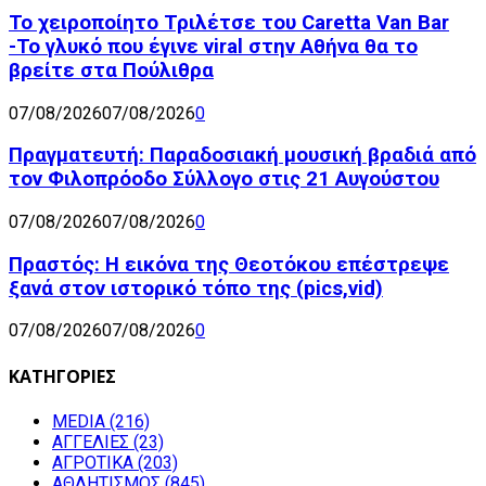
Το χειροποίητο Τριλέτσε του Caretta Van Bar
-Το γλυκό που έγινε viral στην Αθήνα θα το
βρείτε στα Πούλιθρα
07/08/2026
07/08/2026
0
Πραγματευτή: Παραδοσιακή μουσική βραδιά από
τον Φιλοπρόοδο Σύλλογο στις 21 Αυγούστου
07/08/2026
07/08/2026
0
Πραστός: Η εικόνα της Θεοτόκου επέστρεψε
ξανά στον ιστορικό τόπο της (pics,vid)
07/08/2026
07/08/2026
0
ΚΑΤΗΓΟΡΙΕΣ
MEDIA
(216)
ΑΓΓΕΛΙΕΣ
(23)
ΑΓΡΟΤΙΚΑ
(203)
ΑΘΛΗΤΙΣΜΟΣ
(845)