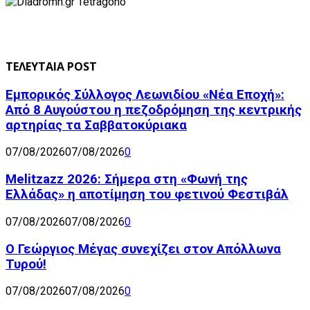
ΤΕΛΕΥΤΑΙΑ POST
Εμπορικός Σύλλογος Λεωνιδίου «Νέα Εποχή»:
Από 8 Αυγούστου η πεζοδρόμηση της κεντρικής
αρτηρίας τα Σαββατοκύριακα
07/08/2026
07/08/2026
0
Melitzazz 2026: Σήμερα στη «Φωνή της
Ελλάδας» η αποτίμηση του φετινού Φεστιβάλ
07/08/2026
07/08/2026
0
Ο Γεώργιος Μέγας συνεχίζει στον Απόλλωνα
Τυρού!
07/08/2026
07/08/2026
0