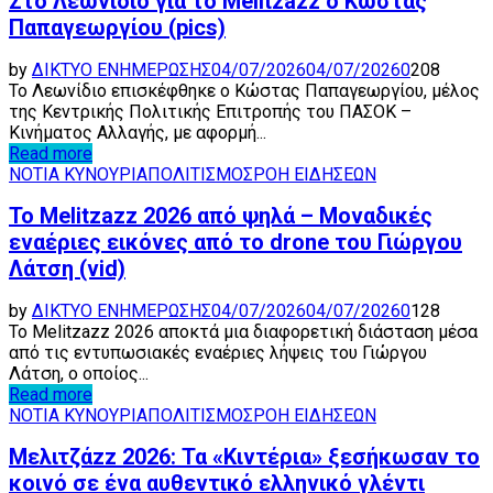
Στο Λεωνίδιο για το Melitzazz ο Κώστας
Παπαγεωργίου (pics)
by
ΔΙΚΤΥΟ ΕΝΗΜΕΡΩΣΗΣ
04/07/2026
04/07/2026
0
208
Το Λεωνίδιο επισκέφθηκε ο Κώστας Παπαγεωργίου, μέλος
της Κεντρικής Πολιτικής Επιτροπής του ΠΑΣΟΚ –
Κινήματος Αλλαγής, με αφορμή...
Read more
ΝΟΤΙΑ ΚΥΝΟΥΡΙΑ
ΠΟΛΙΤΙΣΜΟΣ
ΡΟΗ ΕΙΔΗΣΕΩΝ
Το Melitzazz 2026 από ψηλά – Μοναδικές
εναέριες εικόνες από το drone του Γιώργου
Λάτση (vid)
by
ΔΙΚΤΥΟ ΕΝΗΜΕΡΩΣΗΣ
04/07/2026
04/07/2026
0
128
Το Melitzazz 2026 αποκτά μια διαφορετική διάσταση μέσα
από τις εντυπωσιακές εναέριες λήψεις του Γιώργου
Λάτση, ο οποίος...
Read more
ΝΟΤΙΑ ΚΥΝΟΥΡΙΑ
ΠΟΛΙΤΙΣΜΟΣ
ΡΟΗ ΕΙΔΗΣΕΩΝ
Μελιτζάzz 2026: Τα «Κιντέρια» ξεσήκωσαν το
κοινό σε ένα αυθεντικό ελληνικό γλέντι