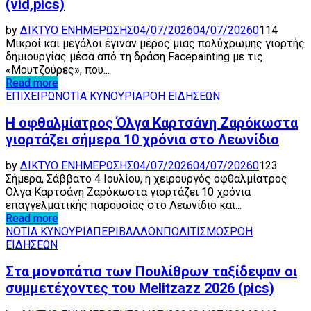
(vid,pics)
by
ΔΙΚΤΥΟ ΕΝΗΜΕΡΩΣΗΣ
04/07/2026
04/07/2026
0
114
Μικροί και μεγάλοι έγιναν μέρος μιας πολύχρωμης γιορτής
δημιουργίας μέσα από τη δράση Facepainting με τις
«Μουτζούρες», που...
Read more
ΕΠΙΧΕΙΡΩ
ΝΟΤΙΑ ΚΥΝΟΥΡΙΑ
ΡΟΗ ΕΙΔΗΣΕΩΝ
Η οφθαλμίατρος Όλγα Καρτσάνη Ζαρόκωστα
γιορτάζει σήμερα 10 χρόνια στο Λεωνίδιο
by
ΔΙΚΤΥΟ ΕΝΗΜΕΡΩΣΗΣ
04/07/2026
04/07/2026
0
123
Σήμερα, Σάββατο 4 Ιουλίου, η χειρουργός οφθαλμίατρος
Όλγα Καρτσάνη Ζαρόκωστα γιορτάζει 10 χρόνια
επαγγελματικής παρουσίας στο Λεωνίδιο και...
Read more
ΝΟΤΙΑ ΚΥΝΟΥΡΙΑ
ΠΕΡΙΒΑΛΛΟΝ
ΠΟΛΙΤΙΣΜΟΣ
ΡΟΗ
ΕΙΔΗΣΕΩΝ
Στα μονοπάτια των Πουλίθρων ταξίδεψαν οι
συμμετέχοντες του Melitzazz 2026 (pics)