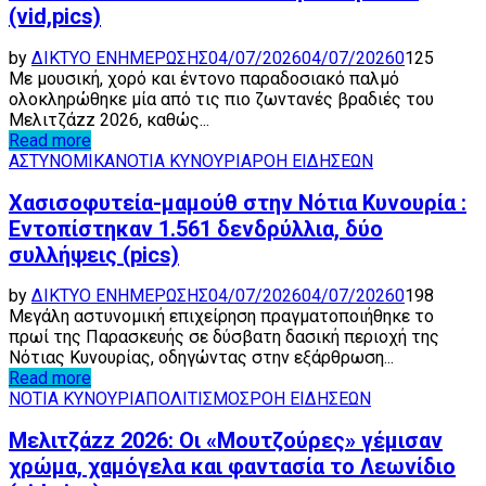
(vid,pics)
by
ΔΙΚΤΥΟ ΕΝΗΜΕΡΩΣΗΣ
04/07/2026
04/07/2026
0
125
Με μουσική, χορό και έντονο παραδοσιακό παλμό
ολοκληρώθηκε μία από τις πιο ζωντανές βραδιές του
Μελιτζάzz 2026, καθώς...
Read more
ΑΣΤΥΝΟΜΙΚΑ
ΝΟΤΙΑ ΚΥΝΟΥΡΙΑ
ΡΟΗ ΕΙΔΗΣΕΩΝ
Χασισοφυτεία-μαμούθ στην Νότια Κυνουρία :
Εντοπίστηκαν 1.561 δενδρύλλια, δύο
συλλήψεις (pics)
by
ΔΙΚΤΥΟ ΕΝΗΜΕΡΩΣΗΣ
04/07/2026
04/07/2026
0
198
Μεγάλη αστυνομική επιχείρηση πραγματοποιήθηκε το
πρωί της Παρασκευής σε δύσβατη δασική περιοχή της
Νότιας Κυνουρίας, οδηγώντας στην εξάρθρωση...
Read more
ΝΟΤΙΑ ΚΥΝΟΥΡΙΑ
ΠΟΛΙΤΙΣΜΟΣ
ΡΟΗ ΕΙΔΗΣΕΩΝ
Μελιτζάzz 2026: Οι «Μουτζούρες» γέμισαν
χρώμα, χαμόγελα και φαντασία το Λεωνίδιο