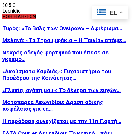
30.5
C
Leonídio
EL
ΡΟΗ ΕΙΔΗΣΕΩΝ
Τυρός: «Το Βαλς των Ονείρων» – Αφιέρωμα…
Μελανά: «Τα Στρουμφάκια – Η Ταινία» απόψε…
Νεκρός οδηγός φορτηγού που έπεσε σε
γκρεμό…
«Ακούσματα Καρδιάς»: Ευχαριστήριο του
Προέδρου της Κοινότητας…
«Γλυπία, αγάπη μου»: Το δέντρο των ευχών…
Μοτοπαρέα Λεωνιδίου: Δράση οδικής
ασφάλειας για τα…
Η παράδοση συνεχίζεται με την 11η Γιορτή…
ΕΛΤΑ Courier Λεωνιδίου: Το κινητό… πάει