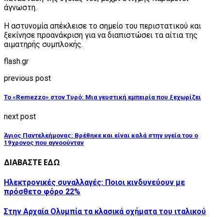
άγνωστη.
Η αστυνομία απέκλεισε το σημείο του περιστατικού και
ξεκίνησε προανάκριση για να διαπιστώσει τα αίτια της
αιματηρής συμπλοκής.
flash.gr
previous post
Το «Remezzo» στον Τυρό: Μια γευστική εμπειρία που ξεχωρίζει
next post
Άγιος Παντελεήμονας: Βρέθηκε και είναι καλά στην υγεία του ο
19χρονος που αγνοούνταν
ΔΙΑΒΑΣΤΕ ΕΔΩ
Ηλεκτρονικές συναλλαγές: Ποιοι κινδυνεύουν με
πρόσθετο φόρο 22%
Στην Αρχαία Ολυμπία τα κλασικά οχήματα του ιταλικού