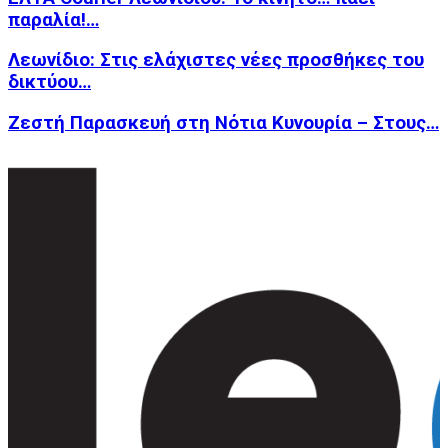
παραλία!…
Λεωνίδιο: Στις ελάχιστες νέες προσθήκες του
δικτύου…
Ζεστή Παρασκευή στη Νότια Κυνουρία – Στους…