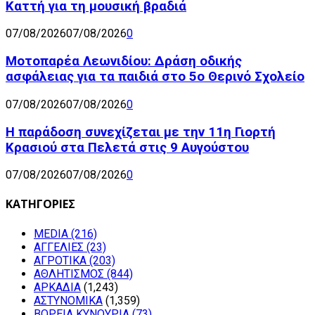
Καττή για τη μουσική βραδιά
07/08/2026
07/08/2026
0
Μοτοπαρέα Λεωνιδίου: Δράση οδικής
ασφάλειας για τα παιδιά στο 5ο Θερινό Σχολείο
07/08/2026
07/08/2026
0
Η παράδοση συνεχίζεται με την 11η Γιορτή
Κρασιού στα Πελετά στις 9 Αυγούστου
07/08/2026
07/08/2026
0
ΚΑΤΗΓΟΡΙΕΣ
MEDIA
(216)
ΑΓΓΕΛΙΕΣ
(23)
ΑΓΡΟΤΙΚΑ
(203)
ΑΘΛΗΤΙΣΜΟΣ
(844)
ΑΡΚΑΔΙΑ
(1,243)
ΑΣΤΥΝΟΜΙΚΑ
(1,359)
ΒΟΡΕΙΑ ΚΥΝΟΥΡΙΑ
(73)