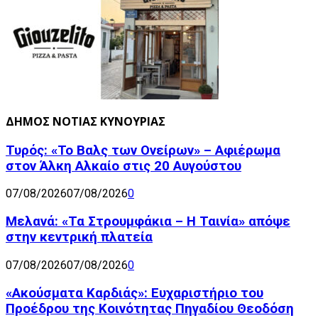
ΔΗΜΟΣ ΝΟΤΙΑΣ ΚΥΝΟΥΡΙΑΣ
Τυρός: «Το Βαλς των Ονείρων» – Αφιέρωμα
στον Άλκη Αλκαίο στις 20 Αυγούστου
07/08/2026
07/08/2026
0
Μελανά: «Τα Στρουμφάκια – Η Ταινία» απόψε
στην κεντρική πλατεία
07/08/2026
07/08/2026
0
«Ακούσματα Καρδιάς»: Ευχαριστήριο του
Προέδρου της Κοινότητας Πηγαδίου Θεοδόση