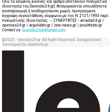
Όλα τα κείμενα, εικόνες και άρθρα αποτελούν πνευματική
ιδιοκτησία του [leonidio24.gr]. Απαγορεύεται οποιαδήποτε
αναπαραγωγή ή αναδημοσίευση χωρίς προηγούμενη
έγγραφη συγκατάθεση, σύμφωνα με τον Ν. 2121/1993 περί
πνευματικής ιδιοκτησίας. -- ΣΥΝΕΡΓΑΤΕΣ - arcadia24.gr /
spetses24.gr / argolidatv.gr / one-news.gr / poulithratv.gr
Contact us:
leonidio24gr@gmail.com
@2023 - leonidio24.gr. All Right Reserved. Designed and
Developed by diadromh.gr