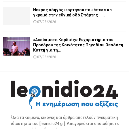
Νεκρός οδηγός φορτηγού που έπεσε σε
γκρεμό στην εθνική οδό Σπάρτης –...
07/08/2026
«Ακούσματα Καρδιάς»: Ευχαριστήριο του
Προέδρου της Κοινότητας Πηγαδίου Θεοδόση
Καττή για τη...
07/08/2026
Όλα τα κείμενα, εικόνες και άρθρα αποτελούν πνευματική
ιδιοκτησία του [leonidio24.gr]. Απαγορεύεται οποιαδήποτε