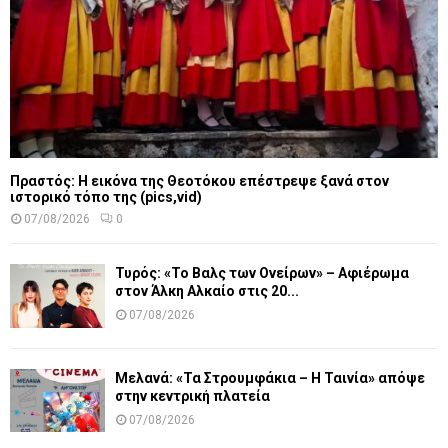
Πραστός: Η εικόνα της Θεοτόκου επέστρεψε ξανά στον
ιστορικό τόπο της (pics,vid)
07/08/2026
0
Τυρός: «Το Βαλς των Ονείρων» – Αφιέρωμα
στον Άλκη Αλκαίο στις 20...
07/08/2026
Μελανά: «Τα Στρουμφάκια – Η Ταινία» απόψε
στην κεντρική πλατεία
07/08/2026