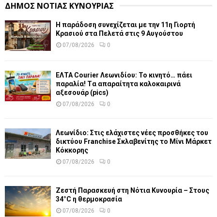
ΔΗΜΟΣ ΝΟΤΙΑΣ ΚΥΝΟΥΡΙΑΣ
Η παράδοση συνεχίζεται με την 11η Γιορτή
Κρασιού στα Πελετά στις 9 Αυγούστου
07/08/2026
0
ΕΛΤΑ Courier Λεωνιδίου: Το κινητό… πάει
παραλία! Tα απαραίτητα καλοκαιρινά
αξεσουάρ (pics)
07/08/2026
0
Λεωνίδιο: Στις ελάχιστες νέες προσθήκες του
δικτύου Franchise Σκλαβενίτης το Μίνι Μάρκετ
Κόκκορης
07/08/2026
0
Ζεστή Παρασκευή στη Νότια Κυνουρία – Στους
34°C η θερμοκρασία
07/08/2026
0