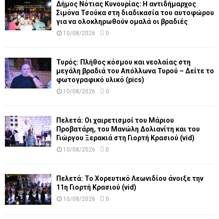
Δήμος Νότιας Κυνουρίας: Η αντιδήμαρχος
Σιμόνα Τσούκα στη διαδικασία του αυτοφώρου
για να ολοκληρωθούν ομαλά οι βραδιές
10/08/2026
0
Τυρός: Πλήθος κόσμου και νεολαίας στη
μεγάλη βραδιά του Απόλλωνα Τυρού – Δείτε το
φωτογραφικό υλικό (pics)
10/08/2026
0
Πελετά: Οι χαιρετισμοί του Μάριου
Προβατάρη, του Μανώλη Δολιανίτη και του
Γιώργου Ξερακιά στη Γιορτή Κρασιού (vid)
10/08/2026
0
Πελετά: Το Χορευτικό Λεωνιδίου άνοιξε την
11η Γιορτή Κρασιού (vid)
10/08/2026
0