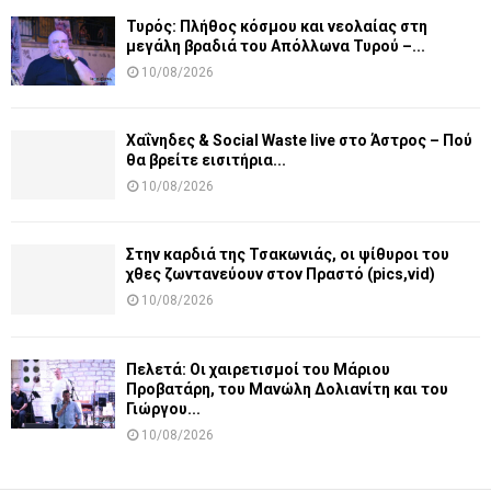
Τυρός: Πλήθος κόσμου και νεολαίας στη
μεγάλη βραδιά του Απόλλωνα Τυρού –...
10/08/2026
Χαΐνηδες & Social Waste live στο Άστρος – Πού
θα βρείτε εισιτήρια...
10/08/2026
Στην καρδιά της Τσακωνιάς, οι ψίθυροι του
χθες ζωντανεύουν στον Πραστό (pics,vid)
10/08/2026
Πελετά: Οι χαιρετισμοί του Μάριου
Προβατάρη, του Μανώλη Δολιανίτη και του
Γιώργου...
10/08/2026