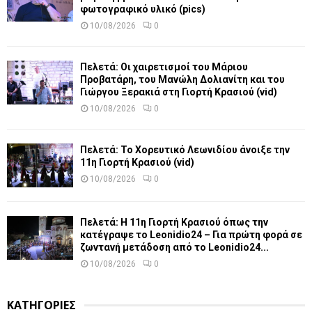
φωτογραφικό υλικό (pics)
10/08/2026
0
Πελετά: Οι χαιρετισμοί του Μάριου
Προβατάρη, του Μανώλη Δολιανίτη και του
Γιώργου Ξερακιά στη Γιορτή Κρασιού (vid)
10/08/2026
0
Πελετά: Το Χορευτικό Λεωνιδίου άνοιξε την
11η Γιορτή Κρασιού (vid)
10/08/2026
0
Πελετά: Η 11η Γιορτή Κρασιού όπως την
κατέγραψε το Leonidio24 – Για πρώτη φορά σε
ζωντανή μετάδοση από το Leonidio24...
10/08/2026
0
ΚΑΤΗΓΟΡΙΕΣ