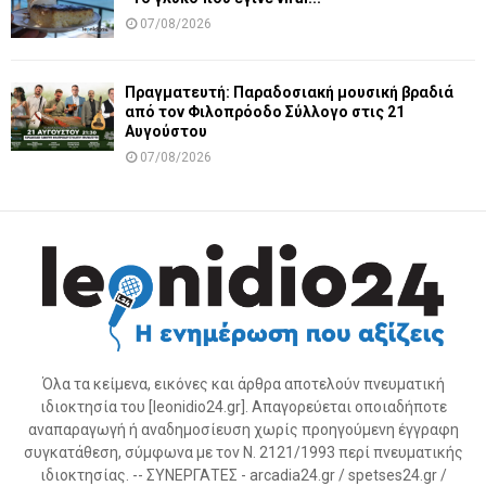
07/08/2026
Πραγματευτή: Παραδοσιακή μουσική βραδιά
από τον Φιλοπρόοδο Σύλλογο στις 21
Αυγούστου
07/08/2026
Όλα τα κείμενα, εικόνες και άρθρα αποτελούν πνευματική
ιδιοκτησία του [leonidio24.gr]. Απαγορεύεται οποιαδήποτε
αναπαραγωγή ή αναδημοσίευση χωρίς προηγούμενη έγγραφη
συγκατάθεση, σύμφωνα με τον Ν. 2121/1993 περί πνευματικής
ιδιοκτησίας. -- ΣΥΝΕΡΓΑΤΕΣ - arcadia24.gr / spetses24.gr /