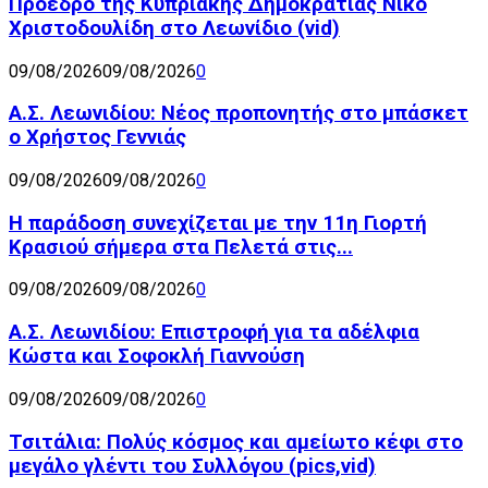
Πρόεδρο της Κυπριακής Δημοκρατίας Νίκο
Χριστοδουλίδη στο Λεωνίδιο (vid)
09/08/2026
09/08/2026
0
Α.Σ. Λεωνιδίου: Νέος προπονητής στο μπάσκετ
ο Χρήστος Γεννιάς
09/08/2026
09/08/2026
0
Η παράδοση συνεχίζεται με την 11η Γιορτή
Κρασιού σήμερα στα Πελετά στις...
09/08/2026
09/08/2026
0
Α.Σ. Λεωνιδίου: Επιστροφή για τα αδέλφια
Κώστα και Σοφοκλή Γιαννούση
09/08/2026
09/08/2026
0
Τσιτάλια: Πολύς κόσμος και αμείωτο κέφι στο
μεγάλο γλέντι του Συλλόγου (pics,vid)