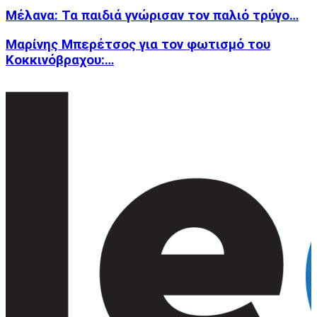
Μέλανα: Τα παιδιά γνώρισαν τον παλιό τρύγο…
Μαρίνης Μπερέτσος για τον φωτισμό του
Κοκκινόβραχου:…