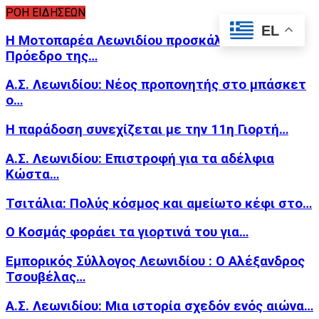
ΡΟΗ ΕΙΔΗΣΕΩΝ
EL
Η Μοτοπαρέα Λεωνιδίου προσκάλεσε τον
Πρόεδρο της…
Α.Σ. Λεωνιδίου: Νέος προπονητής στο μπάσκετ
ο…
Η παράδοση συνεχίζεται με την 11η Γιορτή…
Α.Σ. Λεωνιδίου: Επιστροφή για τα αδέλφια
Κώστα…
Τσιτάλια: Πολύς κόσμος και αμείωτο κέφι στο…
Ο Κοσμάς φοράει τα γιορτινά του για…
Εμπορικός Σύλλογος Λεωνιδίου : Ο Αλέξανδρος
Τσουβέλας…
Α.Σ. Λεωνιδίου: Μια ιστορία σχεδόν ενός αιώνα…