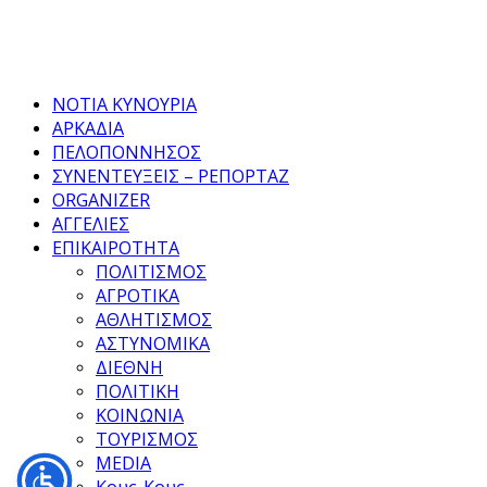
Facebook
Twitter
Instagram
Pinterest
Tumblr
Youtube
ΝΟΤΙΑ ΚΥΝΟΥΡΙΑ
ΑΡΚΑΔΙΑ
ΠΕΛΟΠΟΝΝΗΣΟΣ
ΣΥΝΕΝΤΕΥΞΕΙΣ – ΡΕΠΟΡΤΑΖ
ORGANIZER
ΑΓΓΕΛΙΕΣ
ΕΠΙΚΑΙΡΟΤΗΤΑ
ΠΟΛΙΤΙΣΜΟΣ
ΑΓΡΟΤΙΚΑ
ΑΘΛΗΤΙΣΜΟΣ
ΑΣΤΥΝΟΜΙΚΑ
ΔΙΕΘΝΗ
ΠΟΛΙΤΙΚΗ
ΚΟΙΝΩΝΙΑ
ΤΟΥΡΙΣΜΟΣ
MEDIA