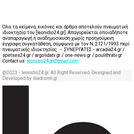
Όλα τα κείμενα, εικόνες και άρθρα αποτελούν πνευματική
ιδιοκτησία του [leonidio24.gr]. Απαγορεύεται οποιαδήποτε
αναπαραγωγή ή αναδημοσίευση χωρίς προηγούμενη
έγγραφη συγκατάθεση, σύμφωνα με τον Ν. 2121/1993 περί
πνευματικής ιδιοκτησίας. -- ΣΥΝΕΡΓΑΤΕΣ - arcadia24.gr /
spetses24.gr / argolidatv.gr / one-news.gr / poulithratv.gr
Contact us:
leonidio24gr@gmail.com
@2023 - leonidio24.gr. All Right Reserved. Designed and
Developed by diadromh.gr