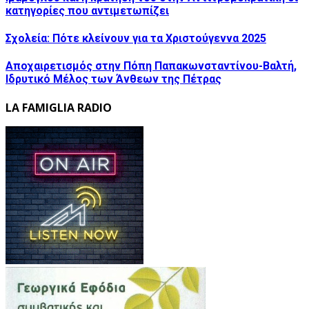
κατηγορίες που αντιμετωπίζει
Σχολεία: Πότε κλείνουν για τα Χριστούγεννα 2025
Αποχαιρετισμός στην Πόπη Παπακωνσταντίνου-Βαλτή,
Ιδρυτικό Μέλος των Άνθεων της Πέτρας
LA FAMIGLIA RADIO