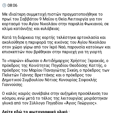
08:06
Με ιδιαίτερη συμμετοχή πιστών πραγματοποιήθηκε το
πρωί του Σαββάτου 9 Μαΐου η Θεία Λειτουργία για τον
εορτασμό του Αγίου Νικολάου στην παραλία Φωκιανού, σε
κλίμα κατάνυξης και ευλάβειας.
Κατά τη διάρκεια της εορτής τελέστηκε αρτοκλασία και
ακολούθησε η περιφορά της εικόνας του Αγίου Νικολάου
στον χώρο γύρω από τον Ιερό Ναό, παρουσία κατοίκων και
επισκεπτών που βρέθηκαν στην περιοχή για τη γιορτή.
Το «παρών» έδωσαν ο Αντιδήμαρχος Χρήστος Ξερακιάς, ο
πρόεδρος της Κοινότητας Πηγαδίου Θεοδόσης Καττής, ο
πρόεδρος του Μαρίου Παναγιώτης Σκεύη, ο πρόεδρος των
Πελετών Γιάννης Βρεττάκης και ο πρόεδρος του
Δημοτικού Συμβουλίου Νότιας Κυνουρίας Σοφοκλής
Γιαννούσης.
Ο καλός καιρός συνέβαλε στην αυξημένη προσέλευση του
κόσμου, ενώ μετά το τέλος της λειτουργίας μοιράστηκαν
γλυκά από τον Σύλλογο Πηγαδίου «Άγιος Γεώργιος».
Δείτε εδώ το φωτογραφικό υλικό :