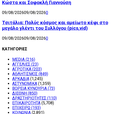
Κώστα και Σοφοκλή Γιαννούση
09/08/2026
09/08/2026
0
Τσιτάλια: Πολύς κόσμος και αμείωτο κέφι στο
μεγάλο γλέντι του Συλλόγου (pics,vid)
09/08/2026
09/08/2026
0
ΚΑΤΗΓΟΡΙΕΣ
MEDIA
(216)
ΑΓΓΕΛΙΕΣ
(23)
ΑΓΡΟΤΙΚΑ
(203)
ΑΘΛΗΤΙΣΜΟΣ
(849)
ΑΡΚΑΔΙΑ
(1,245)
ΑΣΤΥΝΟΜΙΚΑ
(1,359)
ΒΟΡΕΙΑ ΚΥΝΟΥΡΙΑ
(73)
ΔΙΕΘΝΗ
(850)
ΔΡΑΣΤΗΡΙΟΤΗΤΕΣ
(110)
ΕΠΙΚΑΙΡΟΤΗΤΑ
(5,708)
ΕΠΙΧΕΙΡΩ
(193)
ΚΟΙΝΩΝΙΑ
(2,891)