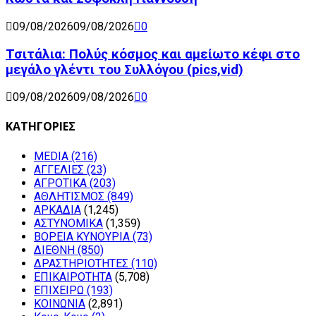
09/08/2026
09/08/2026
0
Τσιτάλια: Πολύς κόσμος και αμείωτο κέφι στο
μεγάλο γλέντι του Συλλόγου (pics,vid)
09/08/2026
09/08/2026
0
ΚΑΤΗΓΟΡΙΕΣ
MEDIA
(216)
ΑΓΓΕΛΙΕΣ
(23)
ΑΓΡΟΤΙΚΑ
(203)
ΑΘΛΗΤΙΣΜΟΣ
(849)
ΑΡΚΑΔΙΑ
(1,245)
ΑΣΤΥΝΟΜΙΚΑ
(1,359)
ΒΟΡΕΙΑ ΚΥΝΟΥΡΙΑ
(73)
ΔΙΕΘΝΗ
(850)
ΔΡΑΣΤΗΡΙΟΤΗΤΕΣ
(110)
ΕΠΙΚΑΙΡΟΤΗΤΑ
(5,708)
ΕΠΙΧΕΙΡΩ
(193)
ΚΟΙΝΩΝΙΑ
(2,891)