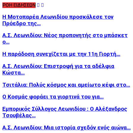
ΡΟΗ ΕΙΔΗΣΕΩΝ
Η Μοτοπαρέα Λεωνιδίου προσκάλεσε τον
Πρόεδρο της…
Α.Σ. Λεωνιδίου: Νέος προπονητής στο μπάσκετ
ο…
Η παράδοση συνεχίζεται με την 11η Γιορτή…
Α.Σ. Λεωνιδίου: Επιστροφή για τα αδέλφια
Κώστα…
Τσιτάλια: Πολύς κόσμος και αμείωτο κέφι στο…
Ο Κοσμάς φοράει τα γιορτινά του για…
Εμπορικός Σύλλογος Λεωνιδίου : Ο Αλέξανδρος
Τσουβέλας…
Α.Σ. Λεωνιδίου: Μια ιστορία σχεδόν ενός αιώνα…