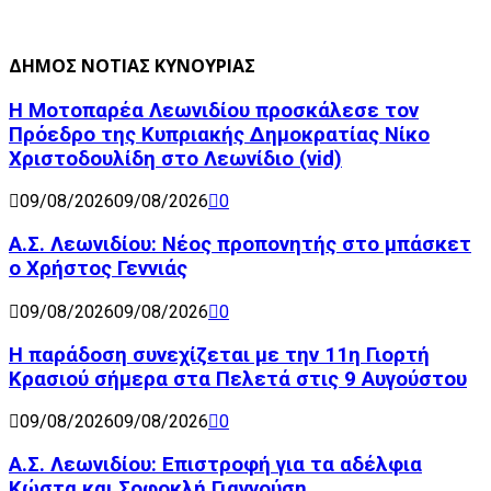
ΔΗΜΟΣ ΝΟΤΙΑΣ ΚΥΝΟΥΡΙΑΣ
Η Μοτοπαρέα Λεωνιδίου προσκάλεσε τον
Πρόεδρο της Κυπριακής Δημοκρατίας Νίκο
Χριστοδουλίδη στο Λεωνίδιο (vid)
09/08/2026
09/08/2026
0
Α.Σ. Λεωνιδίου: Νέος προπονητής στο μπάσκετ
ο Χρήστος Γεννιάς
09/08/2026
09/08/2026
0
Η παράδοση συνεχίζεται με την 11η Γιορτή
Κρασιού σήμερα στα Πελετά στις 9 Αυγούστου
09/08/2026
09/08/2026
0
Α.Σ. Λεωνιδίου: Επιστροφή για τα αδέλφια
Κώστα και Σοφοκλή Γιαννούση