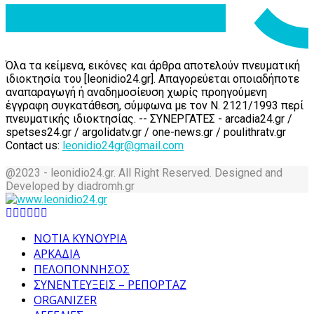
Όλα τα κείμενα, εικόνες και άρθρα αποτελούν πνευματική
ιδιοκτησία του [leonidio24.gr]. Απαγορεύεται οποιαδήποτε
αναπαραγωγή ή αναδημοσίευση χωρίς προηγούμενη
έγγραφη συγκατάθεση, σύμφωνα με τον Ν. 2121/1993 περί
πνευματικής ιδιοκτησίας. -- ΣΥΝΕΡΓΑΤΕΣ - arcadia24.gr /
spetses24.gr / argolidatv.gr / one-news.gr / poulithratv.gr
Contact us:
leonidio24gr@gmail.com
@2023 - leonidio24.gr. All Right Reserved. Designed and
Developed by diadromh.gr
Facebook
Twitter
Instagram
Pinterest
Tumblr
Youtube
ΝΟΤΙΑ ΚΥΝΟΥΡΙΑ
ΑΡΚΑΔΙΑ
ΠΕΛΟΠΟΝΝΗΣΟΣ
ΣΥΝΕΝΤΕΥΞΕΙΣ – ΡΕΠΟΡΤΑΖ
ORGANIZER