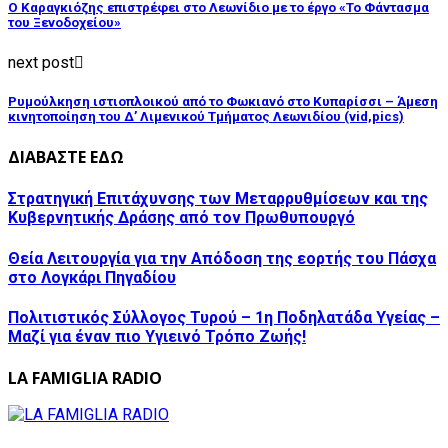
Ο Καραγκιόζης επιστρέφει στο Λεωνίδιο με το έργο «Το Φάντασμα
του Ξενοδοχείου»
next post
Ρυμούλκηση ιστιοπλοικού από το Φωκιανό στο Κυπαρίσσι – Άμεση
κινητοποίηση του Δ’ Λιμενικού Τμήματος Λεωνιδίου (vid,pics)
ΔΙΑΒΑΣΤΕ ΕΔΩ
Στρατηγική Επιτάχυνσης των Μεταρρυθμίσεων και της
Κυβερνητικής Δράσης από τον Πρωθυπουργό
Θεία Λειτουργία για την Απόδοση της εορτής του Πάσχα
στo Λογκάρι Πηγαδίου
Πολιτιστικός Σύλλογος Τυρού – 1η Ποδηλατάδα Υγείας –
Μαζί για έναν πιο Υγιεινό Τρόπο Ζωής!
LA FAMIGLIA RADIO