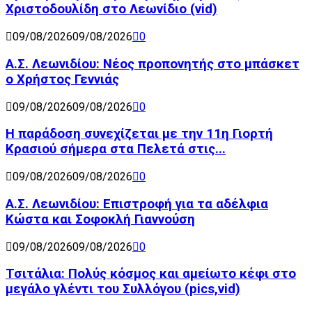
Χριστοδουλίδη στο Λεωνίδιο (vid)
09/08/2026
09/08/2026
0
Α.Σ. Λεωνιδίου: Νέος προπονητής στο μπάσκετ
ο Χρήστος Γεννιάς
09/08/2026
09/08/2026
0
Η παράδοση συνεχίζεται με την 11η Γιορτή
Κρασιού σήμερα στα Πελετά στις...
09/08/2026
09/08/2026
0
Α.Σ. Λεωνιδίου: Επιστροφή για τα αδέλφια
Κώστα και Σοφοκλή Γιαννούση
09/08/2026
09/08/2026
0
Τσιτάλια: Πολύς κόσμος και αμείωτο κέφι στο
μεγάλο γλέντι του Συλλόγου (pics,vid)