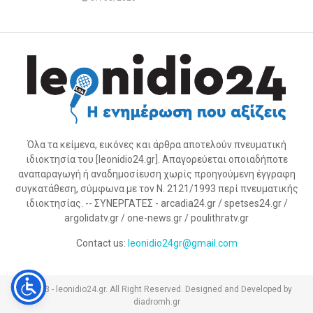
Όλα τα κείμενα, εικόνες και άρθρα αποτελούν πνευματική
ιδιοκτησία του [leonidio24.gr]. Απαγορεύεται οποιαδήποτε
αναπαραγωγή ή αναδημοσίευση χωρίς προηγούμενη έγγραφη
συγκατάθεση, σύμφωνα με τον Ν. 2121/1993 περί πνευματικής
ιδιοκτησίας. -- ΣΥΝΕΡΓΑΤΕΣ - arcadia24.gr / spetses24.gr /
argolidatv.gr / one-news.gr / poulithratv.gr
Contact us:
leonidio24gr@gmail.com
@2023 - leonidio24.gr. All Right Reserved. Designed and Developed by
diadromh.gr