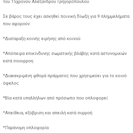
του 15χρονου Αλέξανδρου Γρηγορόπουλου.
Σε βάρος τους έχει ασκηθεί ποινική δίωξη για 9 πλημμελήματα
που αφορούν:
*Διαταραξη κοινής ειρήνης από κοινού
*Απόπειρα επικίνδυνης σωματικής βλάβης κατά αστυνομικών
κατά σουυρροη
*Διακεκριμένη φθορά πράγματος που χρησιμεύει για το κοινό
όφελος
*Βία κατά υπαλλήλων από πρόσωπο που οπλοφορεί
*Απείθεια, εξύβριση και απειλή κατά συρροή
*Παράνομη οπλοφορία