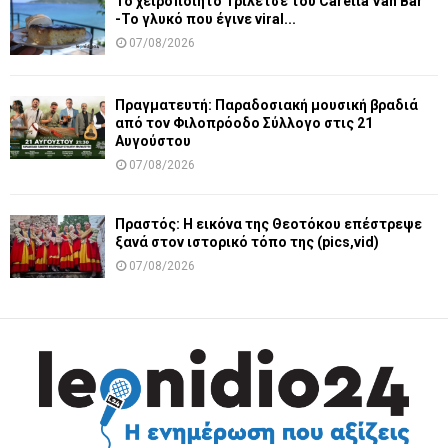
Το χειροποίητο Τριλέτσε του Caretta Van Bar
-Το γλυκό που έγινε viral...
07/08/2026
Πραγματευτή: Παραδοσιακή μουσική βραδιά
από τον Φιλοπρόοδο Σύλλογο στις 21
Αυγούστου
07/08/2026
Πραστός: Η εικόνα της Θεοτόκου επέστρεψε
ξανά στον ιστορικό τόπο της (pics,vid)
07/08/2026