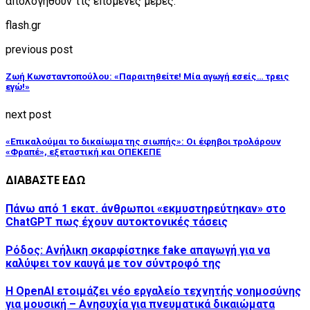
απολογηθούν τις επόμενες μέρες.
flash.gr
previous post
Ζωή Κωνσταντοπούλου: «Παραιτηθείτε! Μία αγωγή εσείς… τρεις
εγώ!»
next post
«Επικαλούμαι το δικαίωμα της σιωπής»: Οι έφηβοι τρολάρουν
«Φραπέ», εξεταστική και ΟΠΕΚΕΠΕ
ΔΙΑΒΑΣΤΕ ΕΔΩ
Πάνω από 1 εκατ. άνθρωποι «εκμυστηρεύτηκαν» στο
ChatGPT πως έχουν αυτοκτονικές τάσεις
Ρόδος: Ανήλικη σκαρφίστηκε fake απαγωγή για να
καλύψει τον καυγά με τον σύντροφό της
Η OpenAI ετοιμάζει νέο εργαλείο τεχνητής νοημοσύνης
για μουσική – Ανησυχία για πνευματικά δικαιώματα