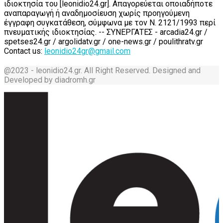
ιδιοκτησία του [leonidio24.gr]. Απαγορεύεται οποιαδήποτε
αναπαραγωγή ή αναδημοσίευση χωρίς προηγούμενη
έγγραφη συγκατάθεση, σύμφωνα με τον Ν. 2121/1993 περί
πνευματικής ιδιοκτησίας. -- ΣΥΝΕΡΓΑΤΕΣ - arcadia24.gr /
spetses24.gr / argolidatv.gr / one-news.gr / poulithratv.gr
Contact us:
leonidio24gr@gmail.com
@2023 - leonidio24.gr. All Right Reserved. Designed and
Developed by diadromh.gr