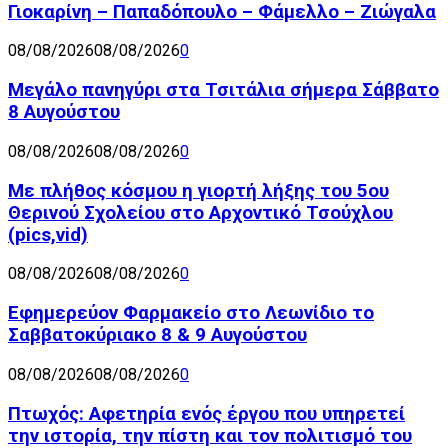
Γιοκαρίνη – Παπαδόπουλο – Φάμελλο – Ζιώγαλα
08/08/2026
08/08/2026
0
Μεγάλο πανηγύρι στα Τσιτάλια σήμερα Σάββατο
8 Αυγούστου
08/08/2026
08/08/2026
0
Με πλήθος κόσμου η γιορτή λήξης του 5ου
Θερινού Σχολείου στο Αρχοντικό Τσούχλου
(pics,vid)
08/08/2026
08/08/2026
0
Εφημερεύον Φαρμακείο στο Λεωνίδιο το
Σαββατοκύριακο 8 & 9 Αυγούστου
08/08/2026
08/08/2026
0
Πτωχός: Αφετηρία ενός έργου που υπηρετεί
την ιστορία, την πίστη και τον πολιτισμό του