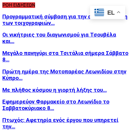
ΡΟΗ ΕΙΔΗΣΕΩΝ
EL
Προγραμματική σύμβαση για την αποκατάσταση
των τοιχογραφιών…
Οι νικήτριες του διαγωνισμού για Τσουβέλα
και…
Μεγάλο πανηγύρι στα Τσιτάλια σήμερα Σάββατο
8…
Πρώτη ημέρα της Μοτοπαρέας Λεωνιδίου στην
Κύπρο…
Με πλήθος κόσμου η γιορτή λήξης του…
Εφημερεύον Φαρμακείο στο Λεωνίδιο το
Σαββατοκύριακο 8…
Πτωχός: Αφετηρία ενός έργου που υπηρετεί
την…