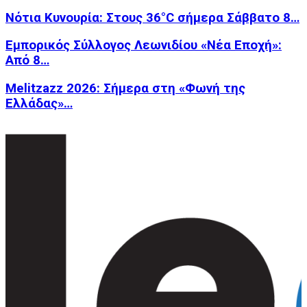
Νότια Κυνουρία: Στους 36°C σήμερα Σάββατο 8…
Εμπορικός Σύλλογος Λεωνιδίου «Νέα Εποχή»:
Από 8…
Melitzazz 2026: Σήμερα στη «Φωνή της
Ελλάδας»…