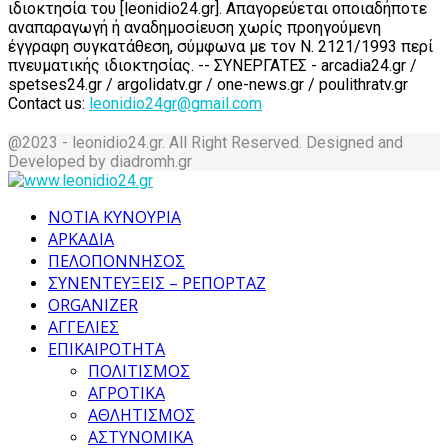
ιδιοκτησία του [leonidio24.gr]. Απαγορεύεται οποιαδήποτε
αναπαραγωγή ή αναδημοσίευση χωρίς προηγούμενη
έγγραφη συγκατάθεση, σύμφωνα με τον Ν. 2121/1993 περί
πνευματικής ιδιοκτησίας. -- ΣΥΝΕΡΓΑΤΕΣ - arcadia24.gr /
spetses24.gr / argolidatv.gr / one-news.gr / poulithratv.gr
Contact us:
leonidio24gr@gmail.com
@2023 - leonidio24.gr. All Right Reserved. Designed and
Developed by diadromh.gr
Facebook
Twitter
Instagram
Pinterest
Tumblr
Youtube
ΝΟΤΙΑ ΚΥΝΟΥΡΙΑ
ΑΡΚΑΔΙΑ
ΠΕΛΟΠΟΝΝΗΣΟΣ
ΣΥΝΕΝΤΕΥΞΕΙΣ – ΡΕΠΟΡΤΑΖ
ORGANIZER
ΑΓΓΕΛΙΕΣ
ΕΠΙΚΑΙΡΟΤΗΤΑ
ΠΟΛΙΤΙΣΜΟΣ
ΑΓΡΟΤΙΚΑ
ΑΘΛΗΤΙΣΜΟΣ
ΑΣΤΥΝΟΜΙΚΑ