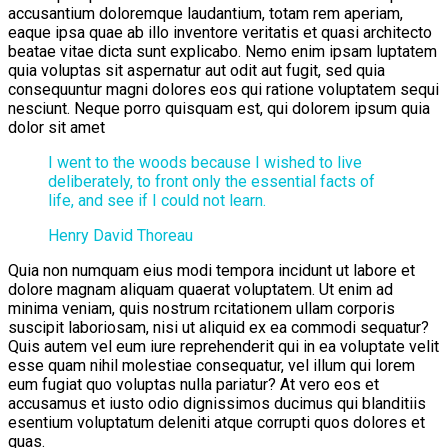
accusantium doloremque laudantium, totam rem aperiam,
eaque ipsa quae ab illo inventore veritatis et quasi architecto
beatae vitae dicta sunt explicabo. Nemo enim ipsam luptatem
quia voluptas sit aspernatur aut odit aut fugit, sed quia
consequuntur magni dolores eos qui ratione voluptatem sequi
nesciunt. Neque porro quisquam est, qui dolorem ipsum quia
dolor sit amet
I went to the woods because I wished to live
deliberately, to front only the essential facts of
life, and see if I could not learn.
Henry David Thoreau
Quia non numquam eius modi tempora incidunt ut labore et
dolore magnam aliquam quaerat voluptatem. Ut enim ad
minima veniam, quis nostrum rcitationem ullam corporis
suscipit laboriosam, nisi ut aliquid ex ea commodi sequatur?
Quis autem vel eum iure reprehenderit qui in ea voluptate velit
esse quam nihil molestiae consequatur, vel illum qui lorem
eum fugiat quo voluptas nulla pariatur? At vero eos et
accusamus et iusto odio dignissimos ducimus qui blanditiis
esentium voluptatum deleniti atque corrupti quos dolores et
quas.