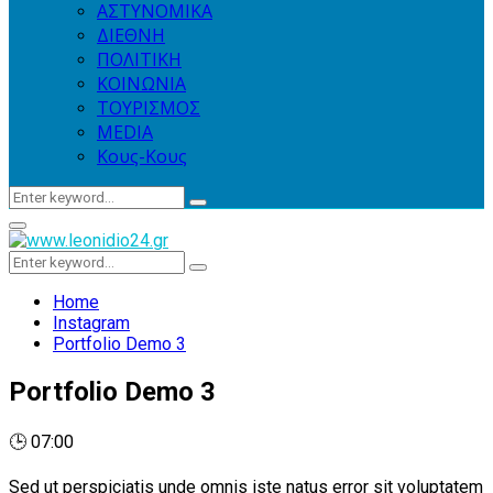
ΑΣΤΥΝΟΜΙΚΑ
ΔΙΕΘΝΗ
ΠΟΛΙΤΙΚΗ
ΚΟΙΝΩΝΙΑ
ΤΟΥΡΙΣΜΟΣ
MEDIA
Κους-Κους
Search
Search
for:
Primary
Menu
Search
Search
for:
Home
Instagram
Portfolio Demo 3
Portfolio Demo 3
🕒 07:00
Sed ut perspiciatis unde omnis iste natus error sit voluptatem