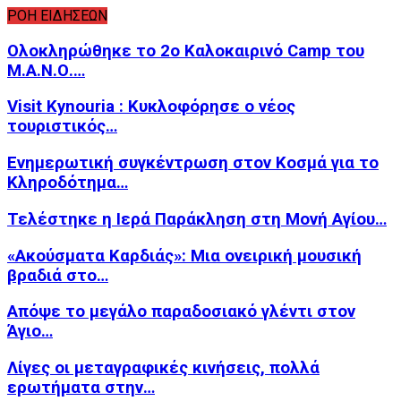
ΡΟΗ ΕΙΔΗΣΕΩΝ
Ολοκληρώθηκε το 2ο Καλοκαιρινό Camp του
Μ.Α.Ν.Ο.…
Visit Kynouria : Κυκλοφόρησε ο νέος
τουριστικός…
Ενημερωτική συγκέντρωση στον Κοσμά για το
Κληροδότημα…
Τελέστηκε η Ιερά Παράκληση στη Μονή Αγίου…
«Ακούσματα Καρδιάς»: Μια ονειρική μουσική
βραδιά στο…
Απόψε το μεγάλο παραδοσιακό γλέντι στον
Άγιο…
Λίγες οι μεταγραφικές κινήσεις, πολλά
ερωτήματα στην…