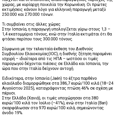
χώρας, με κυρίαρχη ποικιλία την Κορωνέικη. Οι πρώτες
εκτιμήσεις κάνουν λόγο για ελληνική παραγωγή μεταξύ
250.000 και 270.000 τόνων.
Τι συμβαίνει στις άλλες χώρες
Στην Ισπανία, η παραγωγή υπολογίζεται γύρω στους 1,3 –
1,4 εκατομμύρια τόνους, ενώ στην Ιταλία εκτιμάται ότι θα
φτάσει περίπου τους 300.000 τόνους.
Σύμφωνα με την τελευταία έκθεση του Διεθνούς
Συμβουλίου Ελαιοκομίας(IOC), η διεθνής ζήτηση παραμένει
ισχυρή – ιδιαίτερα από τις ΗΠΑ – ωστόσο οι τιμές
παραγωγού δέχονται πιέσεις σε Ελλάδα και Ισπανία, την
ώρα που στην Ιταλία δείχνουν αντοχή.
Ειδικότερα, στην Ισπανία (Jaén) το έξτρα παρθένο
ελαιόλαδο διαμορφώθηκε στα 386,7 ευρώ/100 κιλά (18–24
Αυγούστου 2025), καταγράφοντας πτώση 46% σε σχέση με
πέρυσι.
Στην Ελλάδα (Χανιά), οι τιμές υποχώρησαν στα 380
ευρώ/100 κιλά τον Ιούλιο (–41%), ενώ στην Ιταλία (Bari)
σκαρφάλωσαν στα 970 ευρώ/100 κιλά, σημειώνοντας
άνοδο 19%.