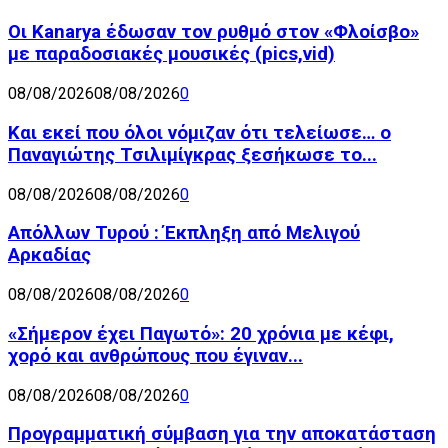
Οι Kanarya έδωσαν τον ρυθμό στον «Φλοίσβο»
με παραδοσιακές μουσικές (pics,vid)
08/08/2026
08/08/2026
0
Και εκεί που όλοι νόμιζαν ότι τελείωσε… ο
Παναγιώτης Τσιλιμίγκρας ξεσήκωσε το...
08/08/2026
08/08/2026
0
Απόλλων Τυρού : Έκπληξη από Μελιγού
Αρκαδίας
08/08/2026
08/08/2026
0
«Σήμερον έχει Παγωτό»: 20 χρόνια με κέφι,
χορό και ανθρώπους που έγιναν...
08/08/2026
08/08/2026
0
Προγραμματική σύμβαση για την αποκατάσταση