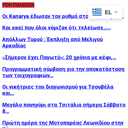
ΡΟΗ ΕΙΔΗΣΕΩΝ
EL
Οι Kanarya έδωσαν τον ρυθμό στον «Φλοίσβο»…
Και εκεί που όλοι νόμιζαν ότι τελείωσε……
Απόλλων Τυρού : Έκπληξη από Μελιγού
Αρκαδίας
«Σήμερον έχει Παγωτό»: 20 χρόνια με κέφι,…
Προγραμματική σύμβαση για την αποκατάσταση
των τοιχογραφιών…
Οι νικήτριες του διαγωνισμού για Τσουβέλα
και…
Μεγάλο πανηγύρι στα Τσιτάλια σήμερα Σάββατο
8…
Πρώτη ημέρα της Μοτοπαρέας Λεωνιδίου στην