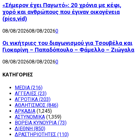
«Σήμερον έχει Παγωτό»: 20 χρόνια με κέφι,
χορό και ανθρώπους που έγιναν οικογένεια
(pics,vid)
08/08/2026
08/08/2026
0
Οι νικήτριες του διαγωνισμού για Τσουβέλα και
Γιοκαρίνη – Παπαδόπουλο – Φάμελλο – Ζιώγαλα
08/08/2026
08/08/2026
0
ΚΑΤΗΓΟΡΙΕΣ
MEDIA
(216)
ΑΓΓΕΛΙΕΣ
(23)
ΑΓΡΟΤΙΚΑ
(203)
ΑΘΛΗΤΙΣΜΟΣ
(846)
ΑΡΚΑΔΙΑ
(1,245)
ΑΣΤΥΝΟΜΙΚΑ
(1,359)
ΒΟΡΕΙΑ ΚΥΝΟΥΡΙΑ
(73)
ΔΙΕΘΝΗ
(850)
ΔΡΑΣΤΗΡΙΟΤΗΤΕΣ
(110)