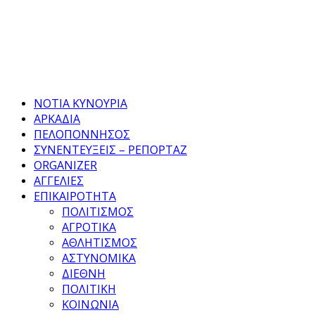
Facebook
Twitter
Instagram
Pinterest
Tumblr
Youtube
ΝΟΤΙΑ ΚΥΝΟΥΡΙΑ
ΑΡΚΑΔΙΑ
ΠΕΛΟΠΟΝΝΗΣΟΣ
ΣΥΝΕΝΤΕΥΞΕΙΣ – ΡΕΠΟΡΤΑΖ
ORGANIZER
ΑΓΓΕΛΙΕΣ
ΕΠΙΚΑΙΡΟΤΗΤΑ
ΠΟΛΙΤΙΣΜΟΣ
ΑΓΡΟΤΙΚΑ
ΑΘΛΗΤΙΣΜΟΣ
ΑΣΤΥΝΟΜΙΚΑ
ΔΙΕΘΝΗ
ΠΟΛΙΤΙΚΗ
ΚΟΙΝΩΝΙΑ