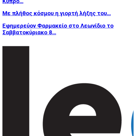
Κύπρο…
Με πλήθος κόσμου η γιορτή λήξης του…
Εφημερεύον Φαρμακείο στο Λεωνίδιο το
Σαββατοκύριακο 8…