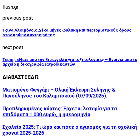
flash.gr
previous post
Τζίνα Αλοιμόνου: Δέκα μήνες φυλακή και περιοριστικούς όρους
στον πρώην σύντροφό της
next post
Τέμπη: «Ναι» από την Εισαγγελία για τοξικολογικές – Βγαίνει από το
αρχείο η δικογραφία ιατροδικαστών
ΔΙΑΒΑΣΤΕ ΕΔΩ
Ματωμένο Φεγγάρι – Ολική Έκλειψη Σελήνης &
Πανσέληνος του Καλαμποκιού (07/09/2025).
Προπληρωμένες κάρτες: Έρχεται λοταρία για τα
επιδόματα 1.000 ευρώ, η ημερομηνία
Σχολεία 2025: Τι ώρα και πότε ο αγιασμός για τη σχολική
χρονιά 2025-2026