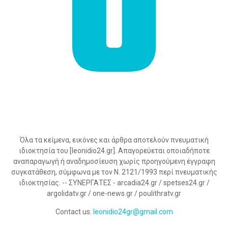
Όλα τα κείμενα, εικόνες και άρθρα αποτελούν πνευματική
ιδιοκτησία του [leonidio24.gr]. Απαγορεύεται οποιαδήποτε
αναπαραγωγή ή αναδημοσίευση χωρίς προηγούμενη έγγραφη
συγκατάθεση, σύμφωνα με τον Ν. 2121/1993 περί πνευματικής
ιδιοκτησίας. -- ΣΥΝΕΡΓΑΤΕΣ - arcadia24.gr / spetses24.gr /
argolidatv.gr / one-news.gr / poulithratv.gr
Contact us:
leonidio24gr@gmail.com