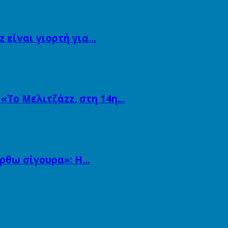
 είναι γιορτή για…
 «Το Μελιτζάzz, στη 14η…
άρθω σίγουρα»: Η…