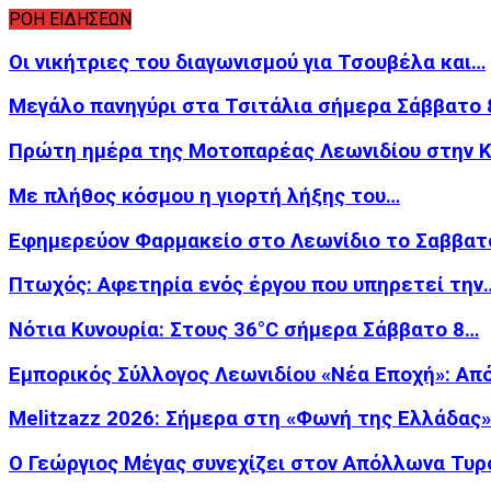
ΡΟΗ ΕΙΔΗΣΕΩΝ
Οι νικήτριες του διαγωνισμού για Τσουβέλα και…
Μεγάλο πανηγύρι στα Τσιτάλια σήμερα Σάββατο 
Πρώτη ημέρα της Μοτοπαρέας Λεωνιδίου στην 
Με πλήθος κόσμου η γιορτή λήξης του…
Εφημερεύον Φαρμακείο στο Λεωνίδιο το Σαββατ
Πτωχός: Αφετηρία ενός έργου που υπηρετεί την
Νότια Κυνουρία: Στους 36°C σήμερα Σάββατο 8…
Εμπορικός Σύλλογος Λεωνιδίου «Νέα Εποχή»: Απ
Melitzazz 2026: Σήμερα στη «Φωνή της Ελλάδας
Ο Γεώργιος Μέγας συνεχίζει στον Απόλλωνα Τυρ