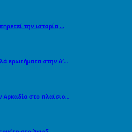
πηρετεί την ιστορία,…
λλά ερωτήματα στην Α’…
ν Αρκαδία στο πλαίσιο…
εργέτη στο Άγιαξ –…