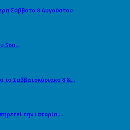
ερα Σάββατο 8 Αυγούστου
ου 5ου…
ο το Σαββατοκύριακο 8 &…
πηρετεί την ιστορία,…