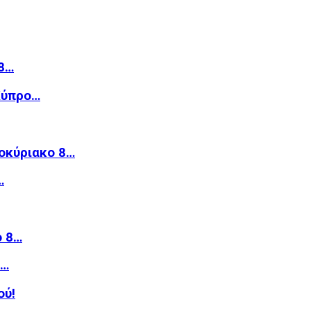
8…
Κύπρο…
οκύριακο 8…
…
ό 8…
»…
ού!