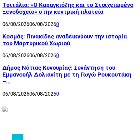
Τσιτάλια: «Ο Καραγκιόζης και το Στοιχειωμένο
Ξενοδοχείο» στην κεντρική πλατεία
06/08/2026
06/08/2026
0
Κοσμάς: Πινακίδες αναδεικνύουν την ιστορία
του Μαρτυρικού Χωριού
06/08/2026
06/08/2026
0
Δήμος Νότιας Κυνουρίας: Συνάντηση του
Εμμανουήλ Δολιανίτη με τη Γωγώ Ρουκουτάκη
–...
06/08/2026
06/08/2026
0