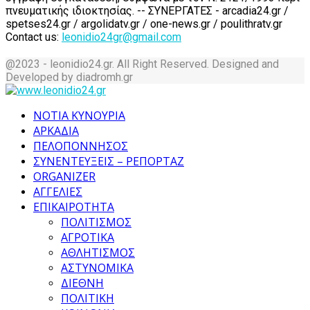
πνευματικής ιδιοκτησίας. -- ΣΥΝΕΡΓΑΤΕΣ - arcadia24.gr /
spetses24.gr / argolidatv.gr / one-news.gr / poulithratv.gr
Contact us:
leonidio24gr@gmail.com
@2023 - leonidio24.gr. All Right Reserved. Designed and
Developed by diadromh.gr
Facebook
Twitter
Instagram
Pinterest
Tumblr
Youtube
ΝΟΤΙΑ ΚΥΝΟΥΡΙΑ
ΑΡΚΑΔΙΑ
ΠΕΛΟΠΟΝΝΗΣΟΣ
ΣΥΝΕΝΤΕΥΞΕΙΣ – ΡΕΠΟΡΤΑΖ
ORGANIZER
ΑΓΓΕΛΙΕΣ
ΕΠΙΚΑΙΡΟΤΗΤΑ
ΠΟΛΙΤΙΣΜΟΣ
ΑΓΡΟΤΙΚΑ
ΑΘΛΗΤΙΣΜΟΣ
ΑΣΤΥΝΟΜΙΚΑ
ΔΙΕΘΝΗ
ΠΟΛΙΤΙΚΗ