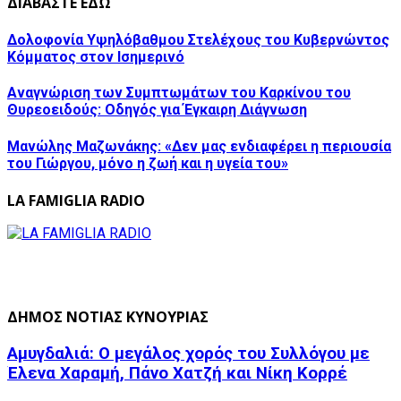
ΔΙΑΒΑΣΤΕ ΕΔΩ
Δολοφονία Υψηλόβαθμου Στελέχους του Κυβερνώντος
Κόμματος στον Ισημερινό
Αναγνώριση των Συμπτωμάτων του Καρκίνου του
Θυρεοειδούς: Οδηγός για Έγκαιρη Διάγνωση
Μανώλης Μαζωνάκης: «Δεν μας ενδιαφέρει η περιουσία
του Γιώργου, μόνο η ζωή και η υγεία του»
LA FAMIGLIA RADIO
ΔΗΜΟΣ ΝΟΤΙΑΣ ΚΥΝΟΥΡΙΑΣ
Αμυγδαλιά: Ο μεγάλος χορός του Συλλόγου με
Έλενα Χαραμή, Πάνο Χατζή και Νίκη Κορρέ