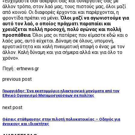
«Ευχόμαστε σαν αδερφοί σας και συνεργάτες σας με
άλλον τρόπο, στον λαό μας, τους πιστούς μας, όλοι μαζί
από κοινού. Οι διαφορές έρχονται και παρέρχονται, η
φροντίδα πρέπει να μένει.
Όλοι μαζί να αγωνιστούμε για
αυτό τον λαό, ο οποίος πράγματι παραπαίει και
χρειάζεται πολλή προσοχή, πολύ αγώνας και πολλή
προσπάθεια
. Όλοι μας οι πατέρες που είμαστε εδώ και ο
λαός μας, αυτό εύχεται. Δύναμη σε όλους, υπομονή,
εργατικότητα και καλή πνευματική επαφή ο ένας με τον
άλλον. Καλή δύναμη και για σήμερα αλλά και για όλο το
χρόνο».
Πηγή : ertnews.gr
previous post
Γεωργιάδης: Ένα εκατομμύριο ηλεκτρονικά μηνύματα από τον
Εθνικό Οργανισμό Μεταμοσχεύσεων σε πολίτες
next post
Θέσεις στάθμευσης στην πιλοτή πολυκατοικίας – Οδηγός για
ένοικους και ιδιοκτήτες