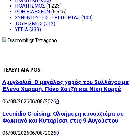
ΠΟΛΙΤΙΣΜΟΣ
(1,223)
ΡΟΗ ΕΙΔΗΣΕΩΝ
(5,515)
ΣΥΝΕΝΤΕΥΞΕΙΣ – ΡΕΠΟΡΤΑΖ
(103)
ΤΟΥΡΙΣΜΟΣ
(212)
ΥΓΕΙΑ
(339)
ΤΕΛΕΥΤΑΙΑ POST
Αμυγδαλιά: Ο μεγάλος χορός του Συλλόγου με
Έλενα Χαραμή, Πάνο Χατζή και Νίκη Κορρέ
06/08/2026
06/08/2026
0
Leonidio Cruising: Ολοήμερη κρουαζιέρα σε
Φωκιανό και Κυπαρίσσι στις 9 Αυγούστου
06/08/2026
06/08/2026
0