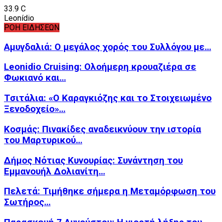
33.9
C
Leonídio
ΡΟΗ ΕΙΔΗΣΕΩΝ
Αμυγδαλιά: Ο μεγάλος χορός του Συλλόγου με…
Leonidio Cruising: Ολοήμερη κρουαζιέρα σε
Φωκιανό και…
Τσιτάλια: «Ο Καραγκιόζης και το Στοιχειωμένο
Ξενοδοχείο»…
Κοσμάς: Πινακίδες αναδεικνύουν την ιστορία
του Μαρτυρικού…
Δήμος Νότιας Κυνουρίας: Συνάντηση του
Εμμανουήλ Δολιανίτη…
Πελετά: Τιμήθηκε σήμερα η Μεταμόρφωση του
Σωτήρος…