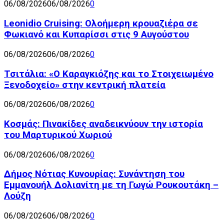
06/08/2026
06/08/2026
0
Leonidio Cruising: Ολοήμερη κρουαζιέρα σε
Φωκιανό και Κυπαρίσσι στις 9 Αυγούστου
06/08/2026
06/08/2026
0
Τσιτάλια: «Ο Καραγκιόζης και το Στοιχειωμένο
Ξενοδοχείο» στην κεντρική πλατεία
06/08/2026
06/08/2026
0
Κοσμάς: Πινακίδες αναδεικνύουν την ιστορία
του Μαρτυρικού Χωριού
06/08/2026
06/08/2026
0
Δήμος Νότιας Κυνουρίας: Συνάντηση του
Εμμανουήλ Δολιανίτη με τη Γωγώ Ρουκουτάκη –
Λούζη
06/08/2026
06/08/2026
0