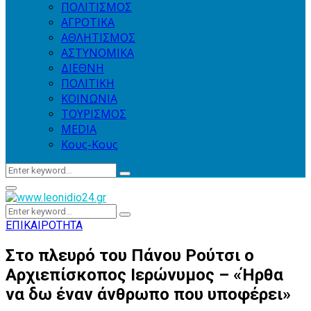
ΠΟΛΙΤΙΣΜΟΣ
ΑΓΡΟΤΙΚΑ
ΑΘΛΗΤΙΣΜΟΣ
ΑΣΤΥΝΟΜΙΚΑ
ΔΙΕΘΝΗ
ΠΟΛΙΤΙΚΗ
ΚΟΙΝΩΝΙΑ
ΤΟΥΡΙΣΜΟΣ
MEDIA
Κους-Κους
Search
Search
for:
Primary
Menu
Search
Search
for:
ΕΠΙΚΑΙΡΟΤΗΤΑ
Στο πλευρό του Πάνου Ρούτσι ο
Αρχιεπίσκοπος Ιερώνυμος – «Ήρθα
να δω έναν άνθρωπο που υποφέρει»