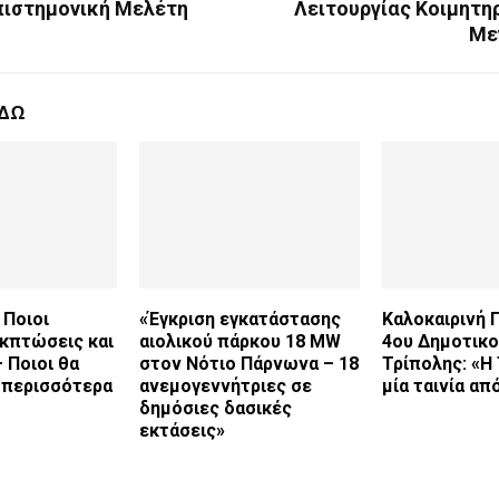
πιστημονική Μελέτη
Λειτουργίας Κοιμητη
Με
ΕΔΩ
 Ποιοι
«Έγκριση εγκατάστασης
Καλοκαιρινή 
εκπτώσεις και
αιολικού πάρκου 18 MW
4ου Δημοτικο
 Ποιοι θα
στον Νότιο Πάρνωνα – 18
Τρίπολης: «Η
περισσότερα
ανεμογεννήτριες σε
μία ταινία απ
δημόσιες δασικές
εκτάσεις»