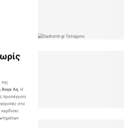
χωρίς
 της
η
Άνγκ Λη
. Η
ης προσέγγιση
ανατροπές στο
ι κερδίσει
ρωτημάτων