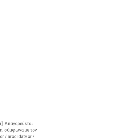
r]. Απαγορεύεται
η, σύμφωνα με τον
 / argolidatv.gr /