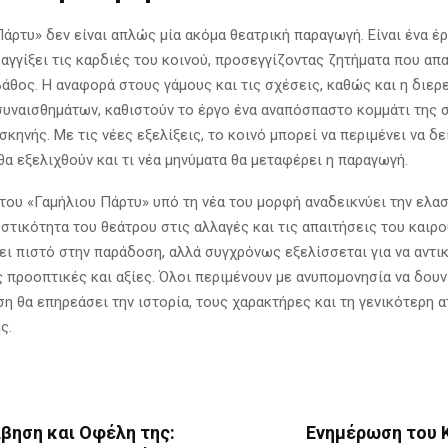
άρτυ» δεν είναι απλώς μία ακόμα θεατρική παραγωγή. Είναι ένα έ
 αγγίξει τις καρδιές του κοινού, προσεγγίζοντας ζητήματα που απ
βάθος. Η αναφορά στους γάμους και τις σχέσεις, καθώς και η διερ
υναισθημάτων, καθιστούν το έργο ένα αναπόσπαστο κομμάτι της 
σκηνής. Με τις νέες εξελίξεις, το κοινό μπορεί να περιμένει να δ
θα εξελιχθούν και τι νέα μηνύματα θα μεταφέρει η παραγωγή.
του «Γαμήλιου Πάρτυ» υπό τη νέα του μορφή αναδεικνύει την ελασ
τικότητα του θεάτρου στις αλλαγές και τις απαιτήσεις του καιρο
ει πιστό στην παράδοση, αλλά συγχρόνως εξελίσσεται για να αντι
ς προοπτικές και αξίες. Όλοι περιμένουν με ανυπομονησία να δουν
ση θα επηρεάσει την ιστορία, τους χαρακτήρες και τη γενικότερη 
ς.
βηση και Οφέλη της:
Ενημέρωση του 