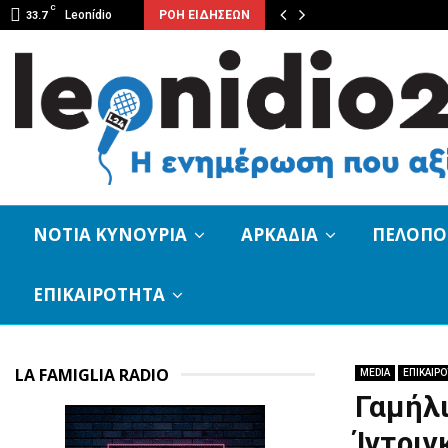
C
Leonídio
ΡΟΗ ΕΙΔΗΣΕΩΝ
33.7
ΝΟΤΙΑ ΚΥΝΟΥΡΙΑ
ΑΡΚΑΔΙΑ
ΠΕΛΟΠ
ΕΠΙΚΑΙΡΟΤΗΤΑ
LA FAMIGLIA RADIO
MEDIA
ΕΠΙΚΑΙΡ
Γαμήλι
Ίντριγ