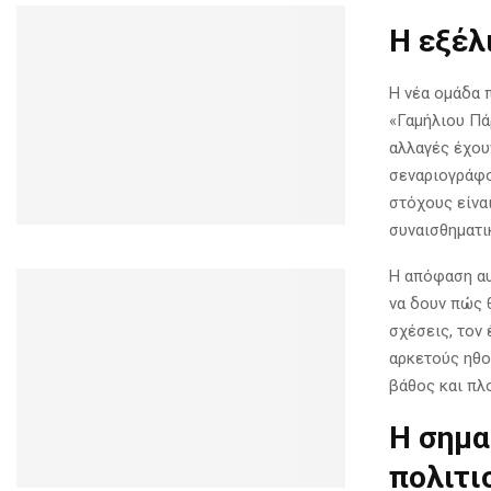
Η εξέλ
Η νέα ομάδα 
«Γαμήλιου Πά
αλλαγές έχουν
σεναριογράφο
στόχους είνα
συναισθηματι
Η απόφαση αυ
να δουν πώς θ
σχέσεις, τον 
αρκετούς ηθο
βάθος και πλ
Η σημα
πολιτι