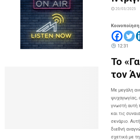
20/03/2025
Κοινοποίηση
12:31
Το «Γ
τον Ά
Με μεγάλη αν
ψυχαγωγίας, 
γνωστή αυτή 
και τις συναι
σενάριο. Αυτ
διεθνή αναγν
σχετικά με τ