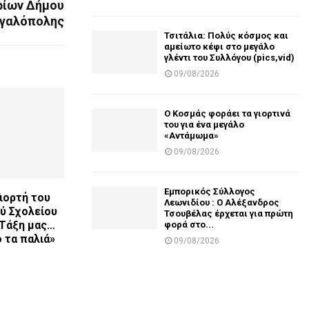
ρίων Δήμου
γαλόπολης
Τσιτάλια: Πολύς κόσμος και
αμείωτο κέφι στο μεγάλο
γλέντι του Συλλόγου (pics,vid)
09/08/2026
Ο Κοσμάς φοράει τα γιορτινά
του για ένα μεγάλο
«Αντάμωμα»
09/08/2026
Εμπορικός Σύλλογος
Γιορτή του
Λεωνιδίου : Ο Αλέξανδρος
ύ Σχολείου
Τσουβέλας έρχεται για πρώτη
 Τάξη μας…
φορά στο...
ό τα παλιά»
09/08/2026