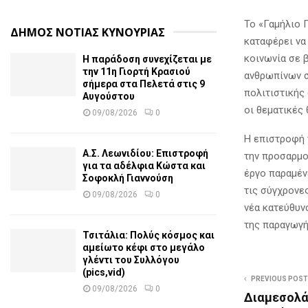
Το «Γαμήλιο Π
ΔΗΜΟΣ ΝΟΤΙΑΣ ΚΥΝΟΥΡΙΑΣ
καταφέρει να
κοινωνία σε 
Η παράδοση συνεχίζεται με
την 11η Γιορτή Κρασιού
ανθρωπίνων σ
σήμερα στα Πελετά στις 9
πολιτιστικής 
Αυγούστου
οι θεματικές 
09/08/2026
0
Η επιστροφή 
Α.Σ. Λεωνιδίου: Επιστροφή
την προσαρμοσ
για τα αδέλφια Κώστα και
έργο παραμέν
Σοφοκλή Γιαννούση
τις σύγχρονε
09/08/2026
0
νέα κατεύθυν
της παραγωγή
Τσιτάλια: Πολύς κόσμος και
αμείωτο κέφι στο μεγάλο
γλέντι του Συλλόγου
(pics,vid)
PREVIOUS POST
09/08/2026
0
Διαμεσολά