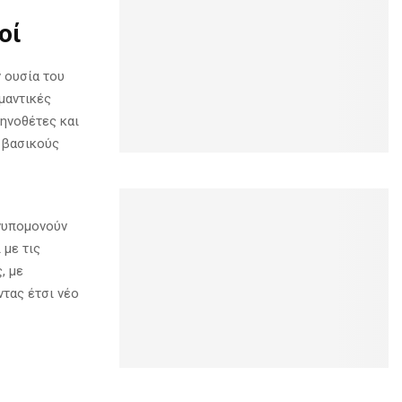
οί
 ουσία του
μαντικές
κηνοθέτες και
ς βασικούς
νυπομονούν
 με τις
, με
ντας έτσι νέο