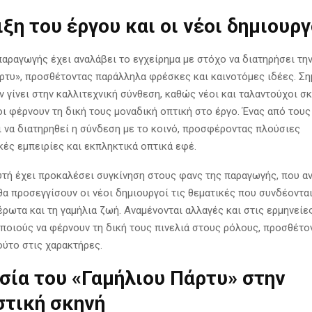
ιξη του έργου και οι νέοι δημιουργ
παραγωγής έχει αναλάβει το εγχείρημα με στόχο να διατηρήσει την
ρτυ», προσθέτοντας παράλληλα φρέσκες και καινοτόμες ιδέες. Ση
 γίνει στην καλλιτεχνική σύνθεση, καθώς νέοι και ταλαντούχοι σ
ι φέρνουν τη δική τους μοναδική οπτική στο έργο. Ένας από του
ι να διατηρηθεί η σύνδεση με το κοινό, προσφέροντας πλούσιες
κές εμπειρίες και εκπληκτικά οπτικά εφέ.
τή έχει προκαλέσει συγκίνηση στους φανς της παραγωγής, που α
α προσεγγίσουν οι νέοι δημιουργοί τις θεματικές που συνδέονται
έρωτα και τη γαμήλια ζωή. Αναμένονται αλλαγές και στις ερμηνείες
ποιούς να φέρνουν τη δική τους πινελιά στους ρόλους, προσθέτο
ούτο στις χαρακτήρες.
σία του «Γαμήλιου Πάρτυ» στην
στική σκηνή