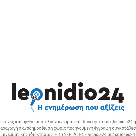
 εικόνες και άρθρα αποτελούν πνευματική ιδιοκτησία του [leonidio24.g
αραγωγή ή αναδημοσίευση χωρίς προηγούμενη έγγραφη συγκατάθεσ
 πνευματικής ιδιοκτησίας. -- ΣΥΝΕΡΓΑΤΕΣ - arcadia24.gr / spetses24.gr