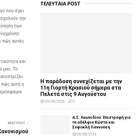
ΤΕΛΕΥΤΑΙΑ POST
ργο που έχει
ασχολούν την
εύνηση των
σύγχρονης
ει πώς αυτές
τικότητα και
ύ μας. Το
κατοπτρίζει
Η παράδοση συνεχίζεται με την
 πώς αυτή η
11η Γιορτή Κρασιού σήμερα στα
ατμόσφαιρα
Πελετά στις 9 Αυγούστου
09/08/2026
0
Α.Σ. Λεωνιδίου: Επιστροφή για
τα αδέλφια Κώστα και
NEXT POST
Σοφοκλή Γιαννούση
Κανονισμού
09/08/2026