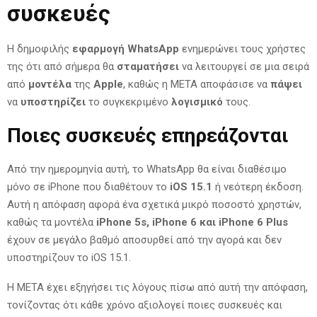
συσκευές
Η δημοφιλής
εφαρμογή WhatsApp
ενημερώνει τους χρήστες
της ότι από σήμερα θα
σταματήσει
να λειτουργεί σε μια σειρά
από
μοντέλα
της
Apple
, καθώς η ΜΕΤΑ αποφάσισε να
πάψει
να
υποστηρίζει
το συγκεκριμένο
λογισμικό
τους.
Ποιες συσκευές επηρεάζονται
Από την ημερομηνία αυτή, το WhatsApp θα είναι διαθέσιμο
μόνο σε iPhone που διαθέτουν το
iOS 15.1
ή νεότερη έκδοση.
Αυτή η απόφαση αφορά ένα σχετικά μικρό ποσοστό χρηστών,
καθώς τα μοντέλα
iPhone 5s, iPhone 6 και iPhone 6 Plus
έχουν σε μεγάλο βαθμό αποσυρθεί από την αγορά και δεν
υποστηρίζουν το iOS 15.1.
Η ΜΕΤΑ έχει εξηγήσει τις λόγους πίσω από αυτή την απόφαση,
τονίζοντας ότι κάθε χρόνο αξιολογεί ποιες συσκευές και