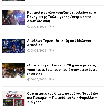
Και εκεί που όλοι νόμιζαν ότι τελείωσε… ο
Παναγιώτης Τσιλιμίγκρας ξεσήκωσε το
Λεωνίδιο (vid)
08/08/2026
0
Απόλλων Τυρού : Έκπληξη από Μελιγού
Αρκαδίας
08/08/2026
0
«Σήμερον έχει Παγωτό»: 20 χρόνια με κέφι,
χορό και ανθρώπους που έγιναν οικογένεια
(pics,vid)
08/08/2026
0
Οι νικήτριες του διαγωνισμού για Τσουβέλα
και Γιοκαρίνη – Παπαδόπουλο – Φάμελλο –
Ζιώγαλα