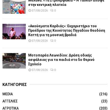
Μελανά: «Τα Στρουμφάκια – Η Ταινία» απόψε
στην κεντρική πλατεία
07/08/2026
0
«Ακούσματα Καρδιάς»: Ευχαριστήριο του
Προέδρου της Κοινότητας Πηγαδίου Θεοδόση
Καττή για τη μουσική βραδιά
07/08/2026
0
Μοτοπαρέα Λεωνιδίου: Δράση οδικής
ασφάλειας για τα παιδιά στο 5ο Θερινό
Σχολείο
07/08/2026
0
ΚΑΤΗΓΟΡΙΕΣ
MEDIA
(216)
ΑΓΓΕΛΙΕΣ
(23)
ΑΓΡΟΤΙΚΑ
(203)