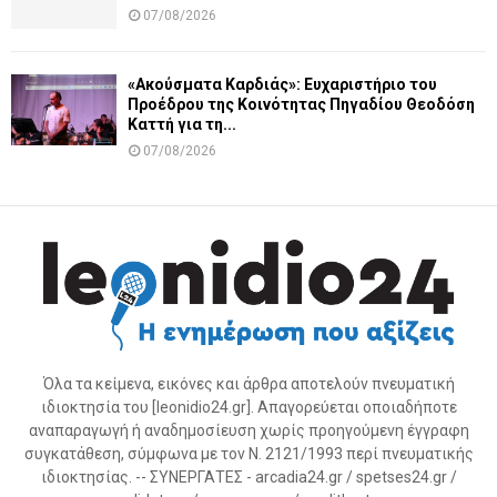
07/08/2026
«Ακούσματα Καρδιάς»: Ευχαριστήριο του
Προέδρου της Κοινότητας Πηγαδίου Θεοδόση
Καττή για τη...
07/08/2026
Όλα τα κείμενα, εικόνες και άρθρα αποτελούν πνευματική
ιδιοκτησία του [leonidio24.gr]. Απαγορεύεται οποιαδήποτε
αναπαραγωγή ή αναδημοσίευση χωρίς προηγούμενη έγγραφη
συγκατάθεση, σύμφωνα με τον Ν. 2121/1993 περί πνευματικής
ιδιοκτησίας. -- ΣΥΝΕΡΓΑΤΕΣ - arcadia24.gr / spetses24.gr /