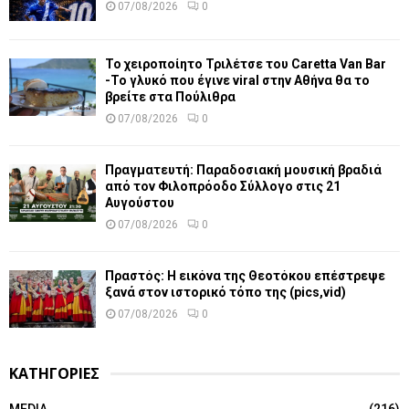
07/08/2026
0
Το χειροποίητο Τριλέτσε του Caretta Van Bar
-Το γλυκό που έγινε viral στην Αθήνα θα το
βρείτε στα Πούλιθρα
07/08/2026
0
Πραγματευτή: Παραδοσιακή μουσική βραδιά
από τον Φιλοπρόοδο Σύλλογο στις 21
Αυγούστου
07/08/2026
0
Πραστός: Η εικόνα της Θεοτόκου επέστρεψε
ξανά στον ιστορικό τόπο της (pics,vid)
07/08/2026
0
ΚΑΤΗΓΟΡΙΕΣ