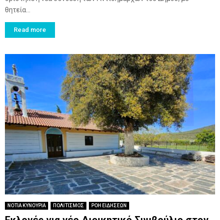
θητεία...
Read more
ΝΟΤΙΑ ΚΥΝΟΥΡΙΑ
ΠΟΛΙΤΙΣΜΟΣ
ΡΟΗ ΕΙΔΗΣΕΩΝ
Εκλογές για νέο Διοικητικό Συμβούλιο στον