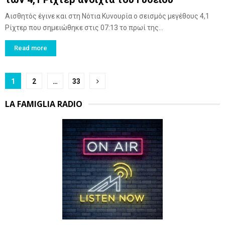
Αισθητός έγινε και στη Νότια Κυνουρία ο σεισμός μεγέθους 4,1
Ρίχτερ που σημειώθηκε στις 07:13 το πρωί της...
Read more
Posts
1
2
…
33
pagination
LA FAMIGLIA RADIO