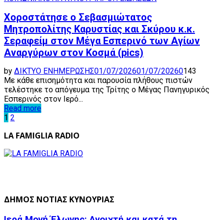
Χοροστάτησε ο Σεβασμιώτατος
Μητροπολίτης Καρυστίας και Σκύρου κ.κ.
Σεραφείμ στον Μέγα Εσπερινό των Αγίων
Αναργύρων στον Κοσμά (pics)
by
ΔΙΚΤΥΟ ΕΝΗΜΕΡΩΣΗΣ
01/07/2026
01/07/2026
0
143
Με κάθε επισημότητα και παρουσία πλήθους πιστών
τελέστηκε το απόγευμα της Τρίτης ο Μέγας Πανηγυρικός
Εσπερινός στον Ιερό...
Read more
Posts
1
2
pagination
LA FAMIGLIA RADIO
ΔΗΜΟΣ ΝΟΤΙΑΣ ΚΥΝΟΥΡΙΑΣ
Ιερά Μονή Έλωνης: Ανοιχτή και κατά τη