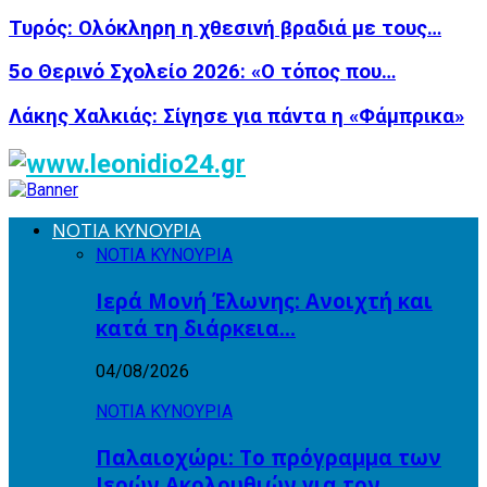
Τυρός: Ολόκληρη η χθεσινή βραδιά με τους…
5ο Θερινό Σχολείο 2026: «Ο τόπος που…
Λάκης Χαλκιάς: Σίγησε για πάντα η «Φάμπρικα»
ΝΟΤΙΑ ΚΥΝΟΥΡΙΑ
ΝΟΤΙΑ ΚΥΝΟΥΡΙΑ
Ιερά Μονή Έλωνης: Ανοιχτή και
κατά τη διάρκεια…
04/08/2026
ΝΟΤΙΑ ΚΥΝΟΥΡΙΑ
Παλαιοχώρι: Το πρόγραμμα των
Ιερών Ακολουθιών για τον…