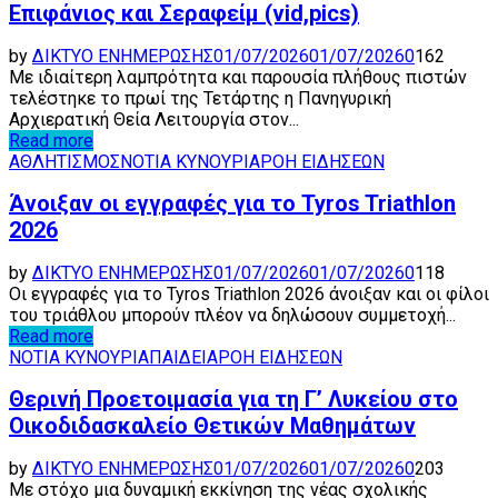
Επιφάνιος και Σεραφείμ (vid,pics)
by
ΔΙΚΤΥΟ ΕΝΗΜΕΡΩΣΗΣ
01/07/2026
01/07/2026
0
162
Με ιδιαίτερη λαμπρότητα και παρουσία πλήθους πιστών
τελέστηκε το πρωί της Τετάρτης η Πανηγυρική
Αρχιερατική Θεία Λειτουργία στον...
Read more
ΑΘΛΗΤΙΣΜΟΣ
ΝΟΤΙΑ ΚΥΝΟΥΡΙΑ
ΡΟΗ ΕΙΔΗΣΕΩΝ
Άνοιξαν οι εγγραφές για το Tyros Triathlon
2026
by
ΔΙΚΤΥΟ ΕΝΗΜΕΡΩΣΗΣ
01/07/2026
01/07/2026
0
118
Οι εγγραφές για το Tyros Triathlon 2026 άνοιξαν και οι φίλοι
του τριάθλου μπορούν πλέον να δηλώσουν συμμετοχή...
Read more
ΝΟΤΙΑ ΚΥΝΟΥΡΙΑ
ΠΑΙΔΕΙΑ
ΡΟΗ ΕΙΔΗΣΕΩΝ
Θερινή Προετοιμασία για τη Γ’ Λυκείου στο
Οικοδιδασκαλείο Θετικών Μαθημάτων
by
ΔΙΚΤΥΟ ΕΝΗΜΕΡΩΣΗΣ
01/07/2026
01/07/2026
0
203
Με στόχο μια δυναμική εκκίνηση της νέας σχολικής