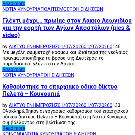
Read more
ΝΟΤΙΑ ΚΥΝΟΥΡΙΑ
ΠΟΛΙΤΙΣΜΟΣ
ΡΟΗ ΕΙΔΗΣΕΩΝ
Γλέντι μέχρι… πρωίας στον Λάκκο Λεωνιδίου
για την εορτή των Αγίων Αποστόλων (pics &
video)
by
ΔΙΚΤΥΟ ΕΝΗΜΕΡΩΣΗΣ
01/07/2026
01/07/2026
0
146
Με μεγάλη συμμετοχή κόσμου και ιδιαίτερα της νεολαίας
πραγματοποιήθηκε το βράδυ της Δευτέρας το
παραδοσιακό γλέντι στον Λάκκο...
Read more
ΝΟΤΙΑ ΚΥΝΟΥΡΙΑ
ΡΟΗ ΕΙΔΗΣΕΩΝ
Καθαρίστηκε το επαρχιακό οδικό δίκτυο
Πελετά – Κουνουπιά
by
ΔΙΚΤΥΟ ΕΝΗΜΕΡΩΣΗΣ
01/07/2026
01/07/2026
0
133
Ολοκληρώθηκαν οι εργασίες καθαρισμού του επαρχιακού
οδικού δικτύου Πελετά – Κουνουπιά στη Νότια Κυνουρία,
συμβάλλοντας στη βελτίωση της...
Read more
ΚΟΙΝΩΝΙΑ
ΝΟΤΙΑ ΚΥΝΟΥΡΙΑ
ΡΟΗ ΕΙΔΗΣΕΩΝ