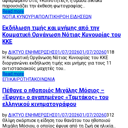
αφιερωμένο στις «Κοινότητες», η ομάδα Sikruku
παρουσιάζει την έκθεση φωτογραφίας...
Read more
ΝΟΤΙΑ ΚΥΝΟΥΡΙΑ
ΠΟΛΙΤΙΚΗ
ΡΟΗ ΕΙΔΗΣΕΩΝ
Εκδήλωση τιμής και μνήμης από την
Κομματική Οργάνωση Νότιας Κυνουρίας του
ΚΚΕ
by
ΔΙΚΤΥΟ ΕΝΗΜΕΡΩΣΗΣ
01/07/2026
01/07/2026
0
118
Η Κομματική Οργάνωση Νότιας Κυνουρίας του ΚΚΕ
διοργανώνει εκδήλωση τιμής και μνήμης για τους 11
αντιστασιακούς μαχητές του...
Read more
ΕΠΙΚΑΙΡΟΤΗΤΑ
ΚΟΙΝΩΝΙΑ
Πέθανε ο ηθοποιός Μιχάλης Μόσιος –
«Έφυγε» ο αγαπημένος «Ταμτάκος» του
ελληνικού κινηματογράφου
by
ΔΙΚΤΥΟ ΕΝΗΜΕΡΩΣΗΣ
01/07/2026
01/07/2026
0
312
Θλίψη σκόρπισε η είδηση του θανάτου του ηθοποιού
Μιχάλη Μόσιου, ο οποίος έφυγε από τη ζωή σε ηλικία...