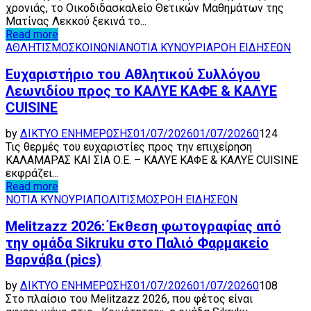
χρονιάς, το Οικοδιδασκαλείο Θετικών Μαθημάτων της
Ματίνας Λεκκού ξεκινά το...
Read more
ΑΘΛΗΤΙΣΜΟΣ
ΚΟΙΝΩΝΙΑ
ΝΟΤΙΑ ΚΥΝΟΥΡΙΑ
ΡΟΗ ΕΙΔΗΣΕΩΝ
Ευχαριστήριο του Αθλητικού Συλλόγου
Λεωνιδίου προς τo ΚΑΛΥΕ ΚΑΦΕ & ΚΑΛΥΕ
CUISINE
by
ΔΙΚΤΥΟ ΕΝΗΜΕΡΩΣΗΣ
01/07/2026
01/07/2026
0
124
Τις θερμές του ευχαριστίες προς την επιχείρηση
ΚΑΛΑΜΑΡΑΣ ΚΑΙ ΣΙΑ Ο.Ε. – ΚΑΛΥΕ ΚΑΦΕ & ΚΑΛΥΕ CUISINE
εκφράζει...
Read more
ΝΟΤΙΑ ΚΥΝΟΥΡΙΑ
ΠΟΛΙΤΙΣΜΟΣ
ΡΟΗ ΕΙΔΗΣΕΩΝ
Melitzazz 2026: Έκθεση φωτογραφίας από
την ομάδα Sikruku στο Παλιό Φαρμακείο
Βαρνάβα (pics)
by
ΔΙΚΤΥΟ ΕΝΗΜΕΡΩΣΗΣ
01/07/2026
01/07/2026
0
108
Στο πλαίσιο του Melitzazz 2026, που φέτος είναι