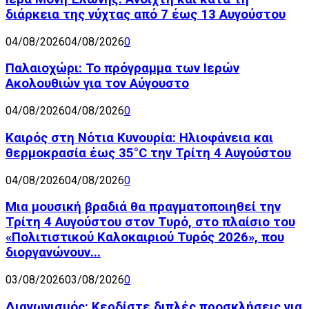
διάρκεια της νύχτας από 7 έως 13 Αυγούστου
04/08/2026
04/08/2026
0
Παλαιοχώρι: Το πρόγραμμα των Ιερών
Ακολουθιών για τον Αύγουστο
04/08/2026
04/08/2026
0
Καιρός στη Νότια Κυνουρία: Ηλιοφάνεια και
θερμοκρασία έως 35°C την Τρίτη 4 Αυγούστου
04/08/2026
04/08/2026
0
Μια μουσική βραδιά θα πραγματοποιηθεί την
Τρίτη 4 Αυγούστου στον Τυρό, στο πλαίσιο του
«Πολιτιστικού Καλοκαιριού Τυρός 2026», που
διοργανώνουν...
03/08/2026
03/08/2026
0
Διαγωνισμός: Κερδίστε διπλές προσκλήσεις για