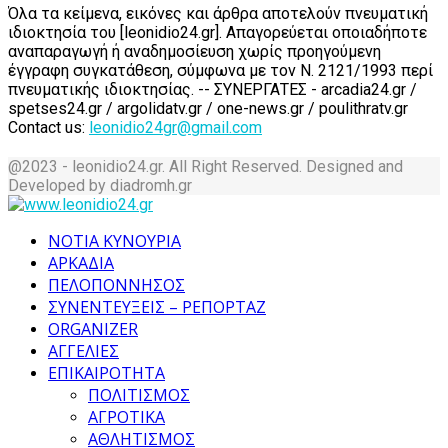
Όλα τα κείμενα, εικόνες και άρθρα αποτελούν πνευματική
ιδιοκτησία του [leonidio24.gr]. Απαγορεύεται οποιαδήποτε
αναπαραγωγή ή αναδημοσίευση χωρίς προηγούμενη
έγγραφη συγκατάθεση, σύμφωνα με τον Ν. 2121/1993 περί
πνευματικής ιδιοκτησίας. -- ΣΥΝΕΡΓΑΤΕΣ - arcadia24.gr /
spetses24.gr / argolidatv.gr / one-news.gr / poulithratv.gr
Contact us:
leonidio24gr@gmail.com
@2023 - leonidio24.gr. All Right Reserved. Designed and
Developed by diadromh.gr
Facebook
Twitter
Instagram
Pinterest
Tumblr
Youtube
ΝΟΤΙΑ ΚΥΝΟΥΡΙΑ
ΑΡΚΑΔΙΑ
ΠΕΛΟΠΟΝΝΗΣΟΣ
ΣΥΝΕΝΤΕΥΞΕΙΣ – ΡΕΠΟΡΤΑΖ
ORGANIZER
ΑΓΓΕΛΙΕΣ
ΕΠΙΚΑΙΡΟΤΗΤΑ
ΠΟΛΙΤΙΣΜΟΣ
ΑΓΡΟΤΙΚΑ
ΑΘΛΗΤΙΣΜΟΣ