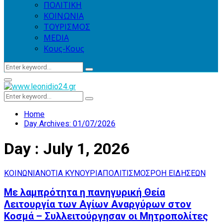
ΠΟΛΙΤΙΚΗ
ΚΟΙΝΩΝΙΑ
ΤΟΥΡΙΣΜΟΣ
MEDIA
Κους-Κους
Search
Search
for:
Primary
Menu
Search
Search
for:
Home
Day Archives: 01/07/2026
Day : July 1, 2026
ΚΟΙΝΩΝΙΑ
ΝΟΤΙΑ ΚΥΝΟΥΡΙΑ
ΠΟΛΙΤΙΣΜΟΣ
ΡΟΗ ΕΙΔΗΣΕΩΝ
Με λαμπρότητα η πανηγυρική Θεία
Λειτουργία των Αγίων Αναργύρων στον
Κοσμά – Συλλειτούργησαν οι Μητροπολίτες