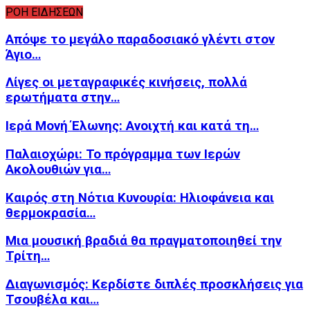
ΡΟΗ ΕΙΔΗΣΕΩΝ
Απόψε το μεγάλο παραδοσιακό γλέντι στον
Άγιο…
Λίγες οι μεταγραφικές κινήσεις, πολλά
ερωτήματα στην…
Ιερά Μονή Έλωνης: Ανοιχτή και κατά τη…
Παλαιοχώρι: Το πρόγραμμα των Ιερών
Ακολουθιών για…
Καιρός στη Νότια Κυνουρία: Ηλιοφάνεια και
θερμοκρασία…
Μια μουσική βραδιά θα πραγματοποιηθεί την
Τρίτη…
Διαγωνισμός: Κερδίστε διπλές προσκλήσεις για
Τσουβέλα και…