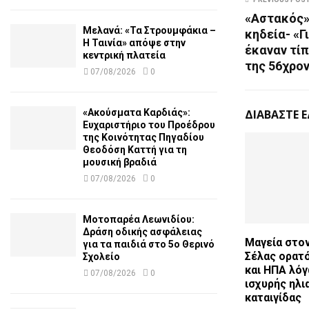
«Αστακός» 
Μελανά: «Τα Στρουμφάκια –
κηδεία- «Γ
Η Ταινία» απόψε στην
έκαναν τί
κεντρική πλατεία
της 56χρο
07/08/2026
0
«Ακούσματα Καρδιάς»:
ΔΙΑΒΑΣΤΕ 
Ευχαριστήριο του Προέδρου
της Κοινότητας Πηγαδίου
Θεοδόση Καττή για τη
μουσική βραδιά
07/08/2026
0
Μοτοπαρέα Λεωνιδίου:
Δράση οδικής ασφάλειας
Μαγεία στον
για τα παιδιά στο 5ο Θερινό
Σέλας ορατ
Σχολείο
και ΗΠΑ λό
07/08/2026
0
ισχυρής ηλι
καταιγίδας