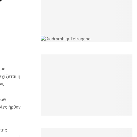
υμα
εχίζεται η
ν.
νων
ρίες ήρθαν
 της