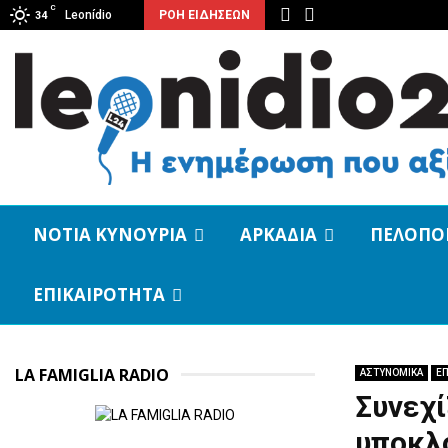
C
Leonídio
ΡΟΗ ΕΙΔΗΣΕΩΝ
34
ΝΟΤΙΑ ΚΥΝΟΥΡΙΑ
ΑΡΚΑΔΙΑ
ΠΕΛΟΠΟ
ΕΠΙΚΑΙΡΟΤΗΤΑ
LA FAMIGLIA RADIO
ΑΣΤΥΝΟΜΙΚΑ
ΕΠ
Συνεχί
υποκλο