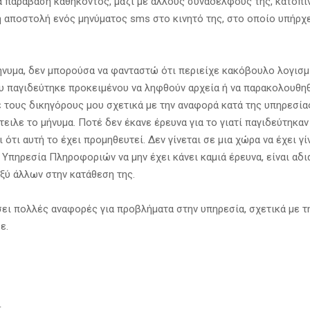
α παράβαση καθήκοντος, μαζί με άλλους συναδέλφους της, κατόπι
 αποστολή ενός μηνύματος sms στο κινητό της, στο οποίο υπήρχ
ήνυμα, δεν μπορούσα να φανταστώ ότι περιείχε κακόβουλο λογισμ
 παγιδεύτηκε προκειμένου να ληφθούν αρχεία ή να παρακολουθη
ε τους δικηγόρους μου σχετικά με την αναφορά κατά της υπηρεσία
ειλε το μήνυμα. Ποτέ δεν έκανε έρευνα για το γιατί παγιδεύτηκα
ι ότι αυτή το έχει προμηθευτεί. Δεν γίνεται σε μια χώρα να έχει γί
 Υπηρεσία Πληροφοριών να μην έχει κάνει καμιά έρευνα, είναι αδ
ξύ άλλων στην κατάθεση της.
σει πολλές αναφορές για προβλήματα στην υπηρεσία, σχετικά με τ
ε.
T