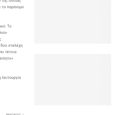
ν της οποίας
ε το παράνομο
ικό. Το
θούν
ς.
ν δύο στελέχη
νει τέτοια
ιανόητο»
η λειτουργία
NEXT POST