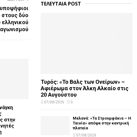
ΤΕΛΕΥΤΑΙΑ POST
4 υποψήφιοι
η στους δύο
υ ελληνικού
ιαγωνισμού
Τυρός: «Το Βαλς των Ονείρων» –
Αφιέρωμα στον Άλκη Αλκαίο στις
20 Αυγούστου
07/08/2026
0
νάγκη
ς
Μελανά: «Τα Στρουμφάκια – Η
ς στην
Ταινία» απόψε στην κεντρική
ινητές
πλατεία
η
07/08/2026