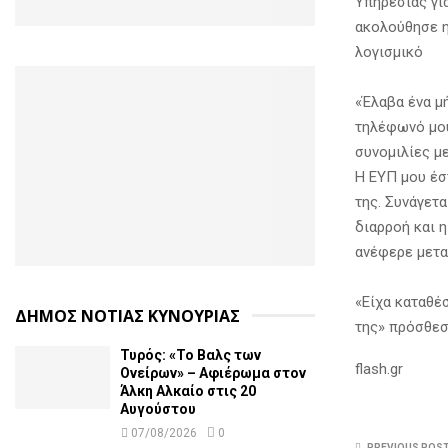
Υπηρεσίας γι
ακολούθησε η
λογισμικό
«Έλαβα ένα μ
τηλέφωνό μου
συνομιλίες μ
Η ΕΥΠ μου έστ
της. Συνάγετα
διαρροή και η
ανέφερε μετα
«Είχα καταθέ
ΔΗΜΟΣ ΝΟΤΙΑΣ ΚΥΝΟΥΡΙΑΣ
της» πρόσθεσ
Τυρός: «Το Βαλς των
flash.gr
Ονείρων» – Αφιέρωμα στον
Άλκη Αλκαίο στις 20
Αυγούστου
07/08/2026
0
PREVIOUS POS