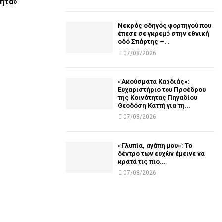
ητα»
Νεκρός οδηγός φορτηγού που
έπεσε σε γκρεμό στην εθνική
οδό Σπάρτης –...
07/08/2026
«Ακούσματα Καρδιάς»:
Ευχαριστήριο του Προέδρου
της Κοινότητας Πηγαδίου
Θεοδόση Καττή για τη...
07/08/2026
«Γλυπία, αγάπη μου»: Το
δέντρο των ευχών έμεινε να
κρατά τις πιο...
07/08/2026