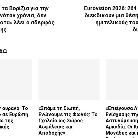
τα Βορίζια για την
Eurovision 2026: 26
ινόταν χρόνια, δεν
διεκδικούν μια θέσ
ποτα» λέει ο αδερφός
ημιτελικούς το
νης
δ
ΕΔΩ
 ουρανό: Το
«Σπάμε τη Σιωπή,
«Επείγουσα Α
ό σε Ευρώπη
Ενώνουμε τις Φωνές: Το
Ενίσχυσης τη
γω της
Σχολείο ως Χώρος
Αστυνόμευση
ακής
Ασφάλειας και
Αρκαδία: Οι Κ
Αποδοχής»
Μονάδες και 