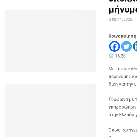
μήνυμ
03/11/2025
Κοινοποίηση
16:28
Με την κατάθ
παράνομης ει
δίκη για την
Σύμφωνα με τ
εκπροσώπων τ
στην Ελλάδα γ
Όπως κατήγγε