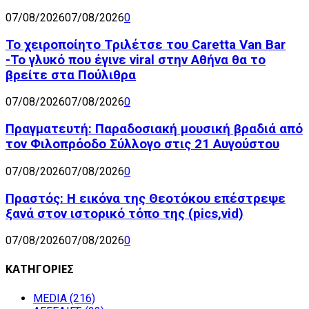
07/08/2026
07/08/2026
0
Το χειροποίητο Τριλέτσε του Caretta Van Bar
-Το γλυκό που έγινε viral στην Αθήνα θα το
βρείτε στα Πούλιθρα
07/08/2026
07/08/2026
0
Πραγματευτή: Παραδοσιακή μουσική βραδιά από
τον Φιλοπρόοδο Σύλλογο στις 21 Αυγούστου
07/08/2026
07/08/2026
0
Πραστός: Η εικόνα της Θεοτόκου επέστρεψε
ξανά στον ιστορικό τόπο της (pics,vid)
07/08/2026
07/08/2026
0
ΚΑΤΗΓΟΡΙΕΣ
MEDIA
(216)