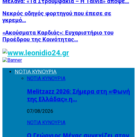
Μελανά: «Τα Στρουμφάκια – Η Ταινία» απόψε…
Νεκρός οδηγός φορτηγού που έπεσε σε
γκρεμό…
«Ακούσματα Καρδιάς»: Ευχαριστήριο του
Προέδρου της Κοινότητας…
ΝΟΤΙΑ ΚΥΝΟΥΡΙΑ
ΝΟΤΙΑ ΚΥΝΟΥΡΙΑ
Melitzazz 2026: Σήμερα στη «Φωνή
της Ελλάδας» η…
07/08/2026
ΝΟΤΙΑ ΚΥΝΟΥΡΙΑ
Ο Γεώργιος Μέγας συνεχίζει στον