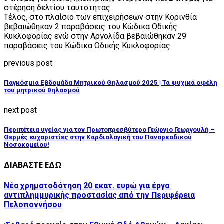
στέρηση δελτίου ταυτότητας.
Τέλος, στο πλαίσιο των επιχειρήσεων στην Κορινθία
βεβαιώθηκαν 2 παραβάσεις του Κώδικα Οδικής
Κυκλοφορίας ενώ στην Αργολίδα βεβαιώθηκαν 29
παραβάσεις του Κώδικα Οδικής Κυκλοφορίας
previous post
Παγκόσμια Εβδομάδα Μητρικού Θηλασμού 2025 | Τα ψυχικά οφέλη
του μητρικού θηλασμού
next post
Περιπέτεια υγείας για τον Πρωτοπρεσβύτερο Γεώργιο Γεωργουλή –
Θερμές ευχαριστίες στην Καρδιολογική του Παναρκαδικού
Νοσοκομείου!
ΔΙΑΒΑΣΤΕ ΕΔΩ
Νέα χρηματοδότηση 20 εκατ. ευρώ για έργα
αντιπλημμυρικής προστασίας από την Περιφέρεια
Πελοποννήσου