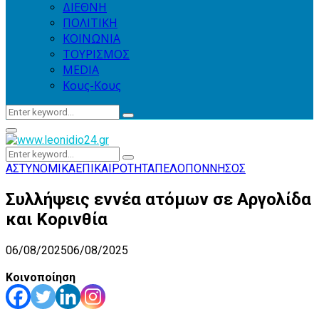
ΔΙΕΘΝΗ
ΠΟΛΙΤΙΚΗ
ΚΟΙΝΩΝΙΑ
ΤΟΥΡΙΣΜΟΣ
MEDIA
Κους-Κους
Search
Search
for:
Primary
Menu
Search
Search
for:
ΑΣΤΥΝΟΜΙΚΑ
ΕΠΙΚΑΙΡΟΤΗΤΑ
ΠΕΛΟΠΟΝΝΗΣΟΣ
Συλλήψεις εννέα ατόμων σε Αργολίδα
και Κορινθία
06/08/2025
06/08/2025
Κοινοποίηση