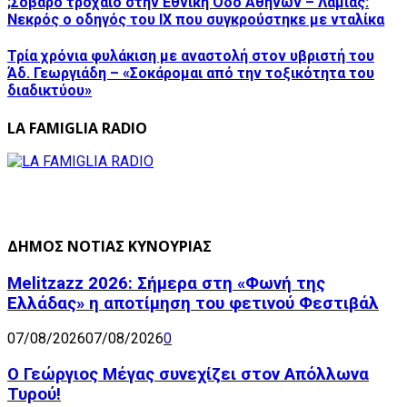
;Σοβαρό τροχαίο στην Εθνική Οδό Αθηνών – Λαμίας:
Νεκρός ο οδηγός του ΙΧ που συγκρούστηκε με νταλίκα
Τρία χρόνια φυλάκιση με αναστολή στον υβριστή του
Άδ. Γεωργιάδη – «Σοκάρομαι από την τοξικότητα του
διαδικτύου»
LA FAMIGLIA RADIO
ΔΗΜΟΣ ΝΟΤΙΑΣ ΚΥΝΟΥΡΙΑΣ
Melitzazz 2026: Σήμερα στη «Φωνή της
Ελλάδας» η αποτίμηση του φετινού Φεστιβάλ
07/08/2026
07/08/2026
0
Ο Γεώργιος Μέγας συνεχίζει στον Απόλλωνα
Τυρού!