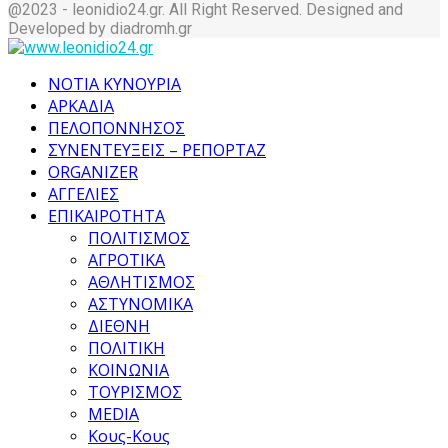
@2023 - leonidio24.gr. All Right Reserved. Designed and
Developed by diadromh.gr
Facebook
Twitter
Instagram
Pinterest
Tumblr
Youtube
ΝΟΤΙΑ ΚΥΝΟΥΡΙΑ
ΑΡΚΑΔΙΑ
ΠΕΛΟΠΟΝΝΗΣΟΣ
ΣΥΝΕΝΤΕΥΞΕΙΣ – ΡΕΠΟΡΤΑΖ
ORGANIZER
ΑΓΓΕΛΙΕΣ
ΕΠΙΚΑΙΡΟΤΗΤΑ
ΠΟΛΙΤΙΣΜΟΣ
ΑΓΡΟΤΙΚΑ
ΑΘΛΗΤΙΣΜΟΣ
ΑΣΤΥΝΟΜΙΚΑ
ΔΙΕΘΝΗ
ΠΟΛΙΤΙΚΗ
ΚΟΙΝΩΝΙΑ
ΤΟΥΡΙΣΜΟΣ
MEDIA
Κους-Κους