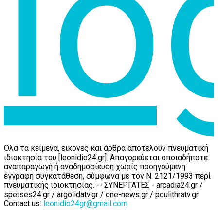
Όλα τα κείμενα, εικόνες και άρθρα αποτελούν πνευματική
ιδιοκτησία του [leonidio24.gr]. Απαγορεύεται οποιαδήποτε
αναπαραγωγή ή αναδημοσίευση χωρίς προηγούμενη
έγγραφη συγκατάθεση, σύμφωνα με τον Ν. 2121/1993 περί
πνευματικής ιδιοκτησίας. -- ΣΥΝΕΡΓΑΤΕΣ - arcadia24.gr /
spetses24.gr / argolidatv.gr / one-news.gr / poulithratv.gr
Contact us:
leonidio24gr@gmail.com