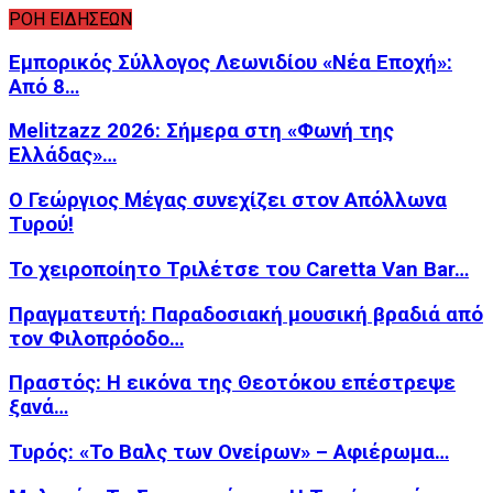
ΡΟΗ ΕΙΔΗΣΕΩΝ
Εμπορικός Σύλλογος Λεωνιδίου «Νέα Εποχή»:
Από 8…
Melitzazz 2026: Σήμερα στη «Φωνή της
Ελλάδας»…
Ο Γεώργιος Μέγας συνεχίζει στον Απόλλωνα
Τυρού!
Το χειροποίητο Τριλέτσε του Caretta Van Bar…
Πραγματευτή: Παραδοσιακή μουσική βραδιά από
τον Φιλοπρόοδο…
Πραστός: Η εικόνα της Θεοτόκου επέστρεψε
ξανά…
Τυρός: «Το Βαλς των Ονείρων» – Αφιέρωμα…