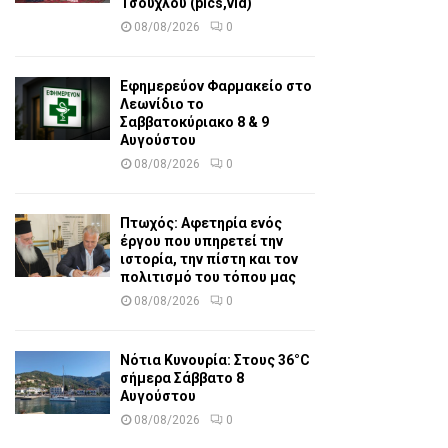
Τσούχλου (pics,vid)
08/08/2026
0
Εφημερεύον Φαρμακείο στο
Λεωνίδιο το
Σαββατοκύριακο 8 & 9
Αυγούστου
08/08/2026
0
Πτωχός: Αφετηρία ενός
έργου που υπηρετεί την
ιστορία, την πίστη και τον
πολιτισμό του τόπου μας
08/08/2026
0
Νότια Κυνουρία: Στους 36°C
σήμερα Σάββατο 8
Αυγούστου
08/08/2026
0