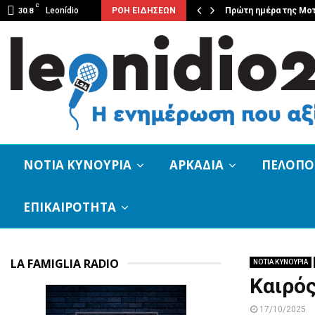
C
ουσική βραδιά από τον Φιλοπρόοδο…
Leonídio
ΡΟΗ ΕΙΔΗΣΕΩΝ
Πρώτη ημέρα της Μο
30.8
ΝΟΤΙΑ ΚΥΝΟΥΡΙΑ
ΑΡΚΑΔΙΑ
ΠΕΛΟΠ
ΕΠΙΚΑΙΡΟΤΗΤΑ
LA FAMIGLIA RADIO
ΝΟΤΙΑ ΚΥΝΟΥΡΙΑ
Καιρός
17/10/2025