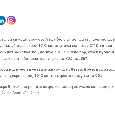
εις θα επικρατήσουν στο Λεωνίδιο από τις πρώτες πρωινές ώρες
να ξεκινά γύρω στους
17°C
και να φτάνει έως τους
21°C το μεση
έουν
νοτιοανατολικοί, ασθενείς έως 2 Μποφόρ
, ενώ η
υγρασία
ε υψηλά επίπεδα, κυμαινόμενη μεταξύ
70% και 85%
.
υμα και προς τη νύχτα
αναμένονται
ασθενείς βροχοπτώσεις
,
 να υποχωρεί στους
19°C
και την υγρασία να αγγίζει το
90%
.
ημέρα θα κυλήσει με
ήπιο καιρό
, περιοδική συννεφιά και μικρή πιθ
ών τις βραδινές ώρες.