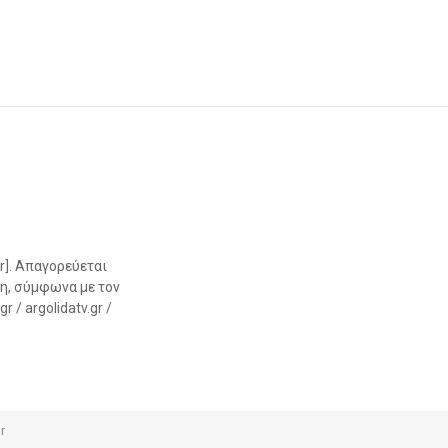
r]. Απαγορεύεται
η, σύμφωνα με τον
 / argolidatv.gr /
r