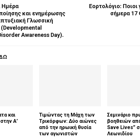
 Ημέρα
Εορτολόγιο: Ποιοι
ποίησης και ενημέρωσης
σήμερα 17
ναπτυξιακή Γλωσσική
 (Developmental
isorder Awareness Day).
ΕΔΩ
τα και
Τιμώντας τη Μάχη των
Σεμινάριο π
στην Α’
Τρικόρφων: Δύο αιώνες
βοηθειών από
από την ηρωική θυσία
Save Lives” 
των αγωνιστών
Λεωνιδίου