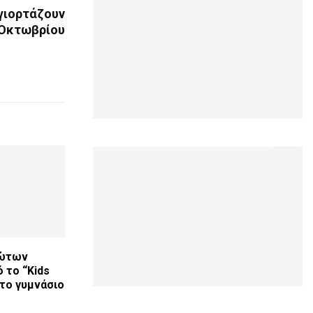
 γιορτάζουν
 Οκτωβρίου
ρώτων
 το “Kids
στο γυμνάσιο