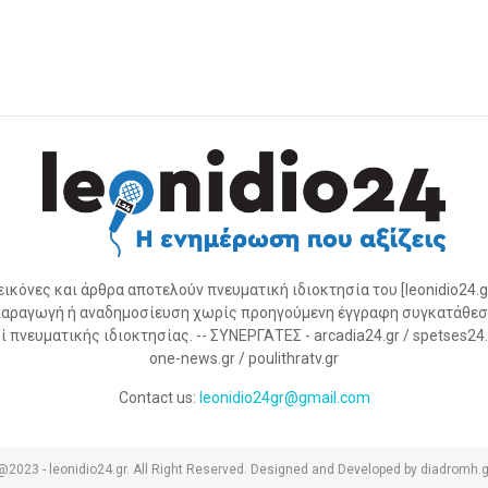
 εικόνες και άρθρα αποτελούν πνευματική ιδιοκτησία του [leonidio24.g
αραγωγή ή αναδημοσίευση χωρίς προηγούμενη έγγραφη συγκατάθεσ
 πνευματικής ιδιοκτησίας. -- ΣΥΝΕΡΓΑΤΕΣ - arcadia24.gr / spetses24.gr
one-news.gr / poulithratv.gr
Contact us:
leonidio24gr@gmail.com
@2023 - leonidio24.gr. All Right Reserved. Designed and Developed by diadromh.g