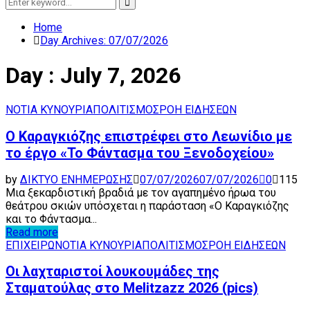
Search
Search
for:
Home
Day Archives: 07/07/2026
Day : July 7, 2026
ΝΟΤΙΑ ΚΥΝΟΥΡΙΑ
ΠΟΛΙΤΙΣΜΟΣ
ΡΟΗ ΕΙΔΗΣΕΩΝ
Ο Καραγκιόζης επιστρέφει στο Λεωνίδιο με
το έργο «Το Φάντασμα του Ξενοδοχείου»
by
ΔΙΚΤΥΟ ΕΝΗΜΕΡΩΣΗΣ
07/07/2026
07/07/2026
0
115
Μια ξεκαρδιστική βραδιά με τον αγαπημένο ήρωα του
θεάτρου σκιών υπόσχεται η παράσταση «Ο Καραγκιόζης
και το Φάντασμα...
Read more
ΕΠΙΧΕΙΡΩ
ΝΟΤΙΑ ΚΥΝΟΥΡΙΑ
ΠΟΛΙΤΙΣΜΟΣ
ΡΟΗ ΕΙΔΗΣΕΩΝ
Οι λαχταριστοί λουκουμάδες της
Σταματούλας στο Melitzazz 2026 (pics)