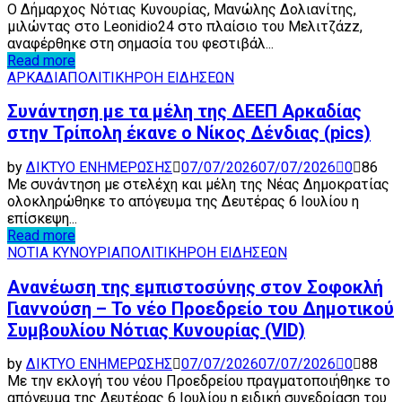
Ο Δήμαρχος Νότιας Κυνουρίας, Μανώλης Δολιανίτης,
μιλώντας στο Leonidio24 στο πλαίσιο του Μελιτζάzz,
αναφέρθηκε στη σημασία του φεστιβάλ...
Read more
ΑΡΚΑΔΙΑ
ΠΟΛΙΤΙΚΗ
ΡΟΗ ΕΙΔΗΣΕΩΝ
Συνάντηση με τα μέλη της ΔΕΕΠ Αρκαδίας
στην Τρίπολη έκανε ο Νίκος Δένδιας (pics)
by
ΔΙΚΤΥΟ ΕΝΗΜΕΡΩΣΗΣ
07/07/2026
07/07/2026
0
86
Με συνάντηση με στελέχη και μέλη της Νέας Δημοκρατίας
ολοκληρώθηκε το απόγευμα της Δευτέρας 6 Ιουλίου η
επίσκεψη...
Read more
ΝΟΤΙΑ ΚΥΝΟΥΡΙΑ
ΠΟΛΙΤΙΚΗ
ΡΟΗ ΕΙΔΗΣΕΩΝ
Ανανέωση της εμπιστοσύνης στον Σοφοκλή
Γιαννούση – Το νέο Προεδρείο του Δημοτικού
Συμβουλίου Νότιας Κυνουρίας (VID)
by
ΔΙΚΤΥΟ ΕΝΗΜΕΡΩΣΗΣ
07/07/2026
07/07/2026
0
88
Με την εκλογή του νέου Προεδρείου πραγματοποιήθηκε το
απόγευμα της Δευτέρας 6 Ιουλίου η ειδική συνεδρίαση του