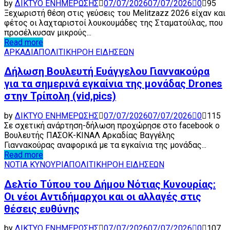
by
ΔΙΚΤΥΟ ΕΝΗΜΕΡΩΣΗΣ
07/07/2026
07/07/2026
0
95
Ξεχωριστή θέση στις γεύσεις του Melitzazz 2026 είχαν και
φέτος οι λαχταριστοί λουκουμάδες της Σταματούλας, που
προσέλκυσαν μικρούς...
Read more
ΑΡΚΑΔΙΑ
ΠΟΛΙΤΙΚΗ
ΡΟΗ ΕΙΔΗΣΕΩΝ
Δήλωση Βουλευτή Ευάγγελου Γιαννακούρα
για τα σημερινά εγκαίνια της μονάδας Drones
στην Τρίπολη (vid,pics)
by
ΔΙΚΤΥΟ ΕΝΗΜΕΡΩΣΗΣ
07/07/2026
07/07/2026
0
115
Σε σχετική ανάρτηση-δήλωση προχώρησε στο facebook ο
Βουλευτής ΠΑΣΟΚ-ΚΙΝΑΛ Αρκαδίας Βαγγέλης
Γιαννακούρας αναφορικά με τα εγκαίνια της μονάδας...
Read more
ΝΟΤΙΑ ΚΥΝΟΥΡΙΑ
ΠΟΛΙΤΙΚΗ
ΡΟΗ ΕΙΔΗΣΕΩΝ
Δελτίο Τύπου του Δήμου Νότιας Κυνουρίας:
Οι νέοι Αντιδήμαρχοι και οι αλλαγές στις
θέσεις ευθύνης
by
ΔΙΚΤΥΟ ΕΝΗΜΕΡΩΣΗΣ
07/07/2026
07/07/2026
0
107