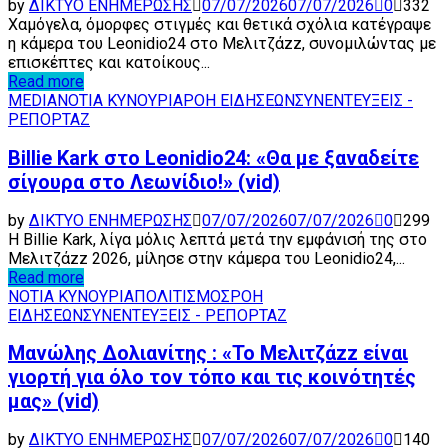
by
ΔΙΚΤΥΟ ΕΝΗΜΕΡΩΣΗΣ
07/07/2026
07/07/2026
0
332
Χαμόγελα, όμορφες στιγμές και θετικά σχόλια κατέγραψε
η κάμερα του Leonidio24 στο Μελιτζάzz, συνομιλώντας με
επισκέπτες και κατοίκους...
Read more
MEDIA
ΝΟΤΙΑ ΚΥΝΟΥΡΙΑ
ΡΟΗ ΕΙΔΗΣΕΩΝ
ΣΥΝΕΝΤΕΥΞΕΙΣ -
ΡΕΠΟΡΤΑΖ
Billie Kark στο Leonidio24: «Θα με ξαναδείτε
σίγουρα στο Λεωνίδιο!» (vid)
by
ΔΙΚΤΥΟ ΕΝΗΜΕΡΩΣΗΣ
07/07/2026
07/07/2026
0
299
Η Billie Kark, λίγα μόλις λεπτά μετά την εμφάνισή της στο
Μελιτζάzz 2026, μίλησε στην κάμερα του Leonidio24,...
Read more
ΝΟΤΙΑ ΚΥΝΟΥΡΙΑ
ΠΟΛΙΤΙΣΜΟΣ
ΡΟΗ
ΕΙΔΗΣΕΩΝ
ΣΥΝΕΝΤΕΥΞΕΙΣ - ΡΕΠΟΡΤΑΖ
Μανώλης Δολιανίτης : «Το Μελιτζάzz είναι
γιορτή για όλο τον τόπο και τις κοινότητές
μας» (vid)
by
ΔΙΚΤΥΟ ΕΝΗΜΕΡΩΣΗΣ
07/07/2026
07/07/2026
0
140