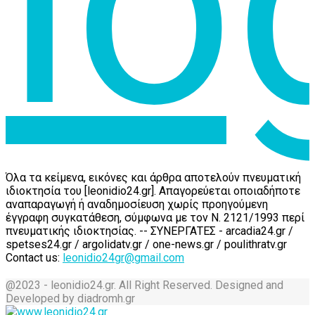
Όλα τα κείμενα, εικόνες και άρθρα αποτελούν πνευματική
ιδιοκτησία του [leonidio24.gr]. Απαγορεύεται οποιαδήποτε
αναπαραγωγή ή αναδημοσίευση χωρίς προηγούμενη
έγγραφη συγκατάθεση, σύμφωνα με τον Ν. 2121/1993 περί
πνευματικής ιδιοκτησίας. -- ΣΥΝΕΡΓΑΤΕΣ - arcadia24.gr /
spetses24.gr / argolidatv.gr / one-news.gr / poulithratv.gr
Contact us:
leonidio24gr@gmail.com
@2023 - leonidio24.gr. All Right Reserved. Designed and
Developed by diadromh.gr