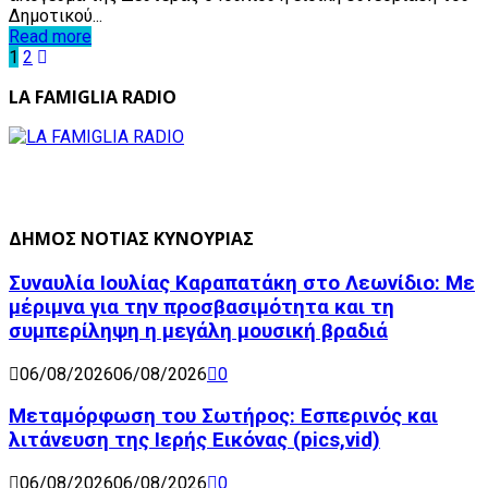
Δημοτικού...
Read more
Posts
1
2
pagination
LA FAMIGLIA RADIO
ΔΗΜΟΣ ΝΟΤΙΑΣ ΚΥΝΟΥΡΙΑΣ
Συναυλία Ιουλίας Καραπατάκη στο Λεωνίδιο: Με
μέριμνα για την προσβασιμότητα και τη
συμπερίληψη η μεγάλη μουσική βραδιά
06/08/2026
06/08/2026
0
Μεταμόρφωση του Σωτήρος: Εσπερινός και
λιτάνευση της Ιερής Εικόνας (pics,vid)
06/08/2026
06/08/2026
0