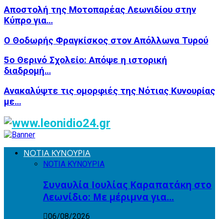
Αποστολή της Μοτοπαρέας Λεωνιδίου στην
Κύπρο για…
Ο Θοδωρής Φραγκίσκος στον Απόλλωνα Τυρού
5ο Θερινό Σχολείο: Απόψε η ιστορική
διαδρομή…
Ανακαλύψτε τις ομορφιές της Νότιας Κυνουρίας
με…
ΝΟΤΙΑ ΚΥΝΟΥΡΙΑ
ΝΟΤΙΑ ΚΥΝΟΥΡΙΑ
Συναυλία Ιουλίας Καραπατάκη στο
Λεωνίδιο: Με μέριμνα για…
06/08/2026