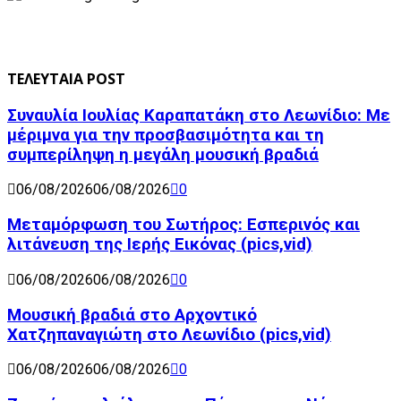
ΤΕΛΕΥΤΑΙΑ POST
Συναυλία Ιουλίας Καραπατάκη στο Λεωνίδιο: Με
μέριμνα για την προσβασιμότητα και τη
συμπερίληψη η μεγάλη μουσική βραδιά
06/08/2026
06/08/2026
0
Μεταμόρφωση του Σωτήρος: Εσπερινός και
λιτάνευση της Ιερής Εικόνας (pics,vid)
06/08/2026
06/08/2026
0
Μουσική βραδιά στο Αρχοντικό
Χατζηπαναγιώτη στο Λεωνίδιο (pics,vid)
06/08/2026
06/08/2026
0