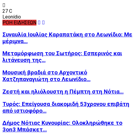
27
C
Leonídio
ΡΟΗ ΕΙΔΗΣΕΩΝ
Συναυλία Ιουλίας Καραπατάκη στο Λεωνίδιο: Με
μέριμνα…
Μεταμόρφωση του Σωτήρος: Εσπερινός και
λιτάνευση της…
Μουσική βραδιά στο Αρχοντικό
Χατζηπαναγιώτη στο Λεωνίδιο…
Ζεστή και ηλιόλουστη η Πέμπτη στη Νότια…
Τυρός: Επείγουσα διακομιδή 53χρονου επιβάτη
από ιστιοφόρο…
Δήμος Νότιας Κυνουρίας: Ολοκληρώθηκε το
3on3 Μπάσκετ…