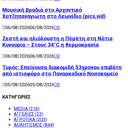
Μουσική βραδιά στο Αρχοντικό
Χατζηπαναγιώτη στο Λεωνίδιο (pics,vid)
06/08/2026
06/08/2026
0
Ζεστή και ηλιόλουστη η Πέμπτη στη Νότια
Κυνουρία – Στους 34°C η θερμοκρασία
06/08/2026
06/08/2026
0
Τυρός: Επείγουσα διακομιδή 53χρονου επιβάτη
από ιστιοφόρο στο Παναρκαδικό Νοσοκομείο
05/08/2026
05/08/2026
0
ΚΑΤΗΓΟΡΙΕΣ
MEDIA
(216)
ΑΓΓΕΛΙΕΣ
(23)
ΑΓΡΟΤΙΚΑ
(203)
ΑΘΛΗΤΙΣΜΟΣ
(844)