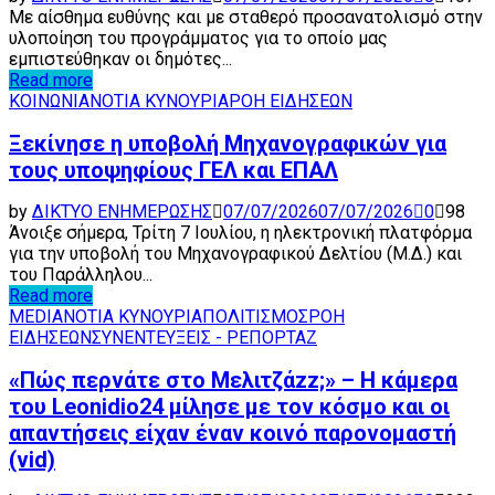
Με αίσθημα ευθύνης και με σταθερό προσανατολισμό στην
υλοποίηση του προγράμματος για το οποίο μας
εμπιστεύθηκαν οι δημότες...
Read more
ΚΟΙΝΩΝΙΑ
ΝΟΤΙΑ ΚΥΝΟΥΡΙΑ
ΡΟΗ ΕΙΔΗΣΕΩΝ
Ξεκίνησε η υποβολή Μηχανογραφικών για
τους υποψηφίους ΓΕΛ και ΕΠΑΛ
by
ΔΙΚΤΥΟ ΕΝΗΜΕΡΩΣΗΣ
07/07/2026
07/07/2026
0
98
Άνοιξε σήμερα, Τρίτη 7 Ιουλίου, η ηλεκτρονική πλατφόρμα
για την υποβολή του Μηχανογραφικού Δελτίου (Μ.Δ.) και
του Παράλληλου...
Read more
MEDIA
ΝΟΤΙΑ ΚΥΝΟΥΡΙΑ
ΠΟΛΙΤΙΣΜΟΣ
ΡΟΗ
ΕΙΔΗΣΕΩΝ
ΣΥΝΕΝΤΕΥΞΕΙΣ - ΡΕΠΟΡΤΑΖ
«Πώς περνάτε στο Μελιτζάzz;» – Η κάμερα
του Leonidio24 μίλησε με τον κόσμο και οι
απαντήσεις είχαν έναν κοινό παρονομαστή
(vid)